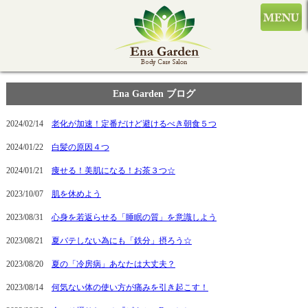
Ena Garden ブログ
2024/02/14
老化が加速！定番だけど避けるべき朝食５つ
2024/01/22
白髪の原因４つ
2024/01/21
痩せる！美肌になる！お茶３つ☆
2023/10/07
肌を休めよう
2023/08/31
心身を若返らせる「睡眠の質」を意識しよう
2023/08/21
夏バテしない為にも「鉄分」摂ろう☆
2023/08/20
夏の「冷房病」あなたは大丈夫？
2023/08/14
何気ない体の使い方が痛みを引き起こす！