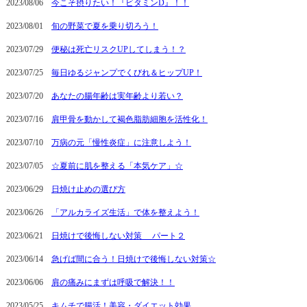
2023/08/06
今こそ摂りたい！『ビタミンD』！！
2023/08/01
旬の野菜で夏を乗り切ろう！
2023/07/29
便秘は死亡リスクUPしてしまう！？
2023/07/25
毎日ゆるジャンプでくびれ＆ヒップUP！
2023/07/20
あなたの腸年齢は実年齢より若い？
2023/07/16
肩甲骨を動かして褐色脂肪細胞を活性化！
2023/07/10
万病の元「慢性炎症」に注意しよう！
2023/07/05
☆夏前に肌を整える「本気ケア」☆
2023/06/29
日焼け止めの選び方
2023/06/26
「アルカライズ生活」で体を整えよう！
2023/06/21
日焼けで後悔しない対策 パート２
2023/06/14
急げば間に合う！日焼けで後悔しない対策☆
2023/06/06
肩の痛みにまずは呼吸で解決！！
2023/05/25
キムチで腸活！美容・ダイエット効果