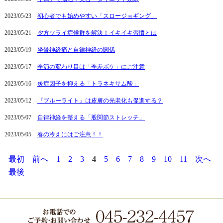
2023/05/23
初心者でも始めやすい「スロージョギング」
2023/05/21
夕方ツライ症候群を解決！イキイキ習慣とは
2023/05/19
坐骨神経痛と自律神経の関係
2023/05/17
季節の変わり目は「季差ボケ」にご注意
2023/05/16
炎症因子を抑える「トラネキサム酸」
2023/05/12
『ブルーライト』は皮膚の光老化も促進する？
2023/05/07
自律神経を整える「股関節ストレッチ」
2023/05/05
春の冷えにはご注意！！
最初
前へ
1
2
3
4
5
6
7
8
9
10
11
次へ
最後