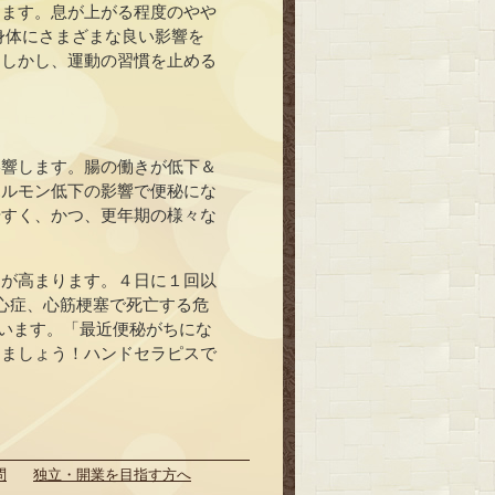
えます。息が上がる程度のやや
と身体にさまざまな良い影響を
。しかし、運動の習慣を止める
影響します。腸の働きが低下＆
ホルモン低下の影響で便秘にな
やすく、かつ、更年期の様々な
クが高まります。４日に１回以
心症、心筋梗塞で死亡する危
れています。「最近便秘がちにな
しましょう！ハンドセラピスで
問
独立・開業を目指す方へ