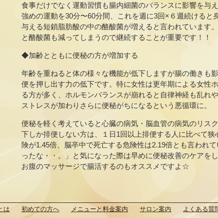
食事だけでなく運動習慣も腸内細菌のバランスに影響を与
強めの運動を30分〜60分間、これを週に3回×６週続ける
与える短鎖脂肪酸の中の酪酸菌が増えると言われています
と酪酸菌も減ってしまうので継続することが重要です！！
◆加齢とともに便秘の方が増加する
年齢を重ねると体の様々な機能が低下しますが腸の働きも
便を押し出す力の低下です。特に女性は更年期による女性
る方が多く、ホルモンバランスが崩れると自律神経も乱れ
ストレスが加わりさらに便秘がちになるという悪循環に。
便秘を軽く考えていると心臓の病気・脳血管の病気のリス
下しか排便しない方は、１日1回以上排便する人に比べて狭
険が1.45倍、脳卒中で死亡する危険性は2.19倍とも言わ
ったな・・。」と気になった際は早めに便秘改善のケアを
お腹のマッサージで腸活するのもオススメですよ☆
とは
初めての方へ
メニューと料金案内
サロン案内
よくある質