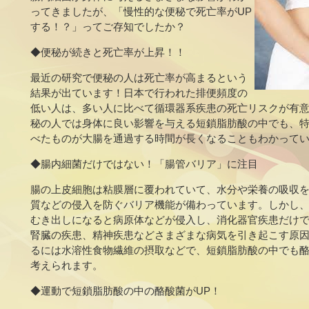
ってきましたが、「慢性的な便秘で死亡率がUP
する！？」ってご存知でしたか？
◆便秘が続きと死亡率が上昇！！
最近の研究で便秘の人は死亡率が高まるという
結果が出ています！日本で行われた排便頻度の
低い人は、多い人に比べて循環器系疾患の死亡リスクが有
秘の人では身体に良い影響を与える短鎖脂肪酸の中でも、
べたものが大腸を通過する時間が長くなることもわかって
◆腸内細菌だけではない！「腸管バリア」に注目
腸の上皮細胞は粘膜層に覆われていて、水分や栄養の吸収
質などの侵入を防ぐバリア機能が備わっています。しかし
むき出しになると病原体などが侵入し、消化器官疾患だけ
腎臓の疾患、精神疾患などさまざまな病気を引き起こす原
るには水溶性食物繊維の摂取などで、短鎖脂肪酸の中でも
考えられます。
◆運動で短鎖脂肪酸の中の酪酸菌がUP！