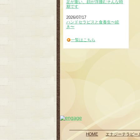
足が重い、顔が浮腫むそんな時
期です
2026/07/17
ハンドセラピスと食養生〜続
き〜
一覧はこちら
HOME
エナジーテラピー