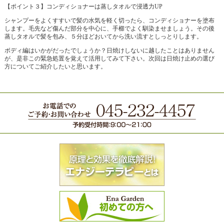
【ポイント３】コンディショナーは蒸しタオルで浸透力UP
シャンプーをよくすすいで髪の水気を軽く切ったら、コンディショナーを塗布
します。毛先など傷んだ部分を中心に、手櫛でよく馴染ませましょう。その後
蒸しタオルで髪を包み、５分ほどおいてから洗い流すとしっとりします。
ボディ編はいかがだったでしょうか？日焼けしないに越したことはありません
が、是非この緊急処置を覚えて活用してみて下さい。次回は日焼け止めの選び
方についてご紹介したいと思います。