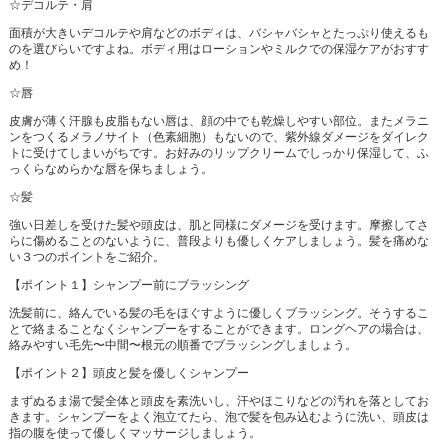
☆デコルテ・肩
面積が大きいデコルテや肩などのボディは、バシャバシャとたっぷり使えるも
のを選びらいですよね。ボディ用はローションやミルクでの保湿ケアがおすす
め！
☆唇
皮膚が薄く汗腺も皮脂もない唇は、顔の中でも乾燥しやすい部位。またメラニ
ンをつくるメラノサイト（色素細胞）もないので、紫外線ダメージをダイレク
トに受けてしまいがちです。お好みのリップクリームでしっかり保湿して、ふ
っくらなめらかな唇を保ちましょう。
☆髪
強い日差しを受けた髪や頭皮は、肌と同様にダメージを受けます。摩擦してさ
らに傷めることのないように、普段よりも優しくケアしましょう。髪を痛めな
い３つのポイントをご紹介。
【ポイント１】シャンプー前にブラッシング
洗髪前に、絡んでいる髪の毛をほぐすように優しくブラッシング。そうするこ
とで絡まることなくシャンプーをすることができます。ロングヘアの場合は、
絡みやすい毛先〜中間〜根元の順番でブラッシングしましょう。
【ポイント２】頭皮と髪を優しくシャンプー
まずぬるま湯で髪全体と頭皮を素洗いし、汗やほこりなどの汚れを落としてお
きます。シャンプーをよく泡立てたら、泡で髪を包み込むように洗い、頭皮は
指の腹を使って優しくマッサージしましょう。