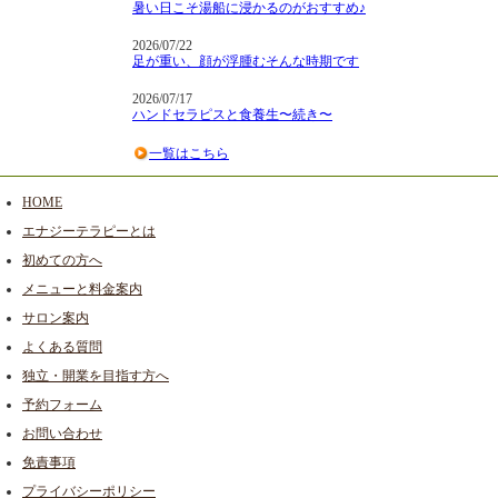
暑い日こそ湯船に浸かるのがおすすめ♪
2026/07/22
足が重い、顔が浮腫むそんな時期です
2026/07/17
ハンドセラピスと食養生〜続き〜
一覧はこちら
HOME
エナジーテラピーとは
初めての方へ
メニューと料金案内
サロン案内
よくある質問
独立・開業を目指す方へ
予約フォーム
お問い合わせ
免責事項
プライバシーポリシー