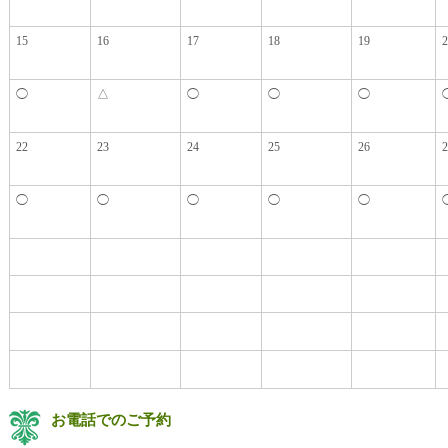
15
16
17
18
19
2
◯
△
◯
◯
◯
22
23
24
25
26
2
◯
◯
◯
◯
◯
お電話でのご予約