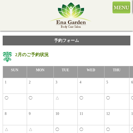
予約フォーム
2月のご予約状況
SUN
MON
TUE
WED
THU
1
2
3
4
5
6
◯
◯
△
◯
◯
8
9
10
11
12
1
△
△
◯
◯
◯