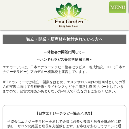
独立・開業・新商材を検討されている方へ
～体験会の開催に関して～
～ハンドセラピス美容学院 横浜校～
エナガーデンは、日本エナジーテラピー協会セラピスト養成施設、
JET
（日本エ
ナジーテラピー）アカデミー横浜校を運営しています。
JET
アカデミーでは独立・開業をはじめ、エステサロン向けの新商材としての導
入の実現に向けて各種研修・ライセンスなどをご用意し徹底サポートしていき
ますので、経営の知識があまりない方や
1
人で不安な方もご安心ください。
【日本エナジーテラピー協会／理念】
当協会はエナジーテラピーを通じて会員に必要な知識と教養を継続的に提
供し、サロンの経営と成長を支援致します。お客様が安心してサロンに通