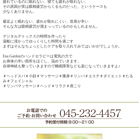
疲れているのに眠れない、寝ても疲れが取れない、
その原因が実は眼精疲労からくるものだった、というケースも
少なくありません。
最近よく眠れない、疲れが取れにくい、首肩が辛い
そんな方は眼精疲労が溜まっっているのかもしれません。
デジタルデトックスの時間を作ったり
湯船に浸かってゆっくりした時間を過ごす
まずはそんなちょっとしたケアを取り入れてみてはいかがでしょうか。
Ena Gardenのハンドセラピーは電気の力で
お身体の辛い箇所をほぐし、温めていきます。
自律神経も整っていきますので睡眠障害なども楽になっていきますよ♪
＃ヘッドスパ＃小顔＃マッサージ＃痩身＃リンパ＃エステ＃ダイエット＃たる
み＃フェイシャル
＃リンパマッサージ＃ヘッド＃リラク＃肩こり