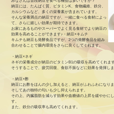
みなさんは普段納豆を食べる機会は多いですか？
納豆には、たんぱく質、ビタミンK、食物繊維、鉄分、
カルシウムなど、多くの栄養素が含まれています。
そんな栄養満点の納豆ですが、一緒に食べる食材によっ
て、さらに嬉しい効果が期待できます。
お家にあるものやスーパーでよく見る食材でより納豆の
効果を高めることができます♪
・納豆×キムチ
キムチも納豆も発酵食品ですが、2つの発酵食品を組み
合わせることで腸内環境をさらに良くしてくれます。
・納豆×ネギ
ネギの栄養成分が納豆のビタミンB1の吸収を高めてくれま
そうすることで、疲労回復、食欲不振などに効果を発揮し
・納豆×酢
納豆にお酢をほんの少し加えると、納豆がふわふわになり
そしてあの独特の匂いも少し抑えられます。
その上、内臓脂肪を減らす効果や血糖値の上昇を緩やかに
す。
また、鉄分の吸収率も高めてくれます。