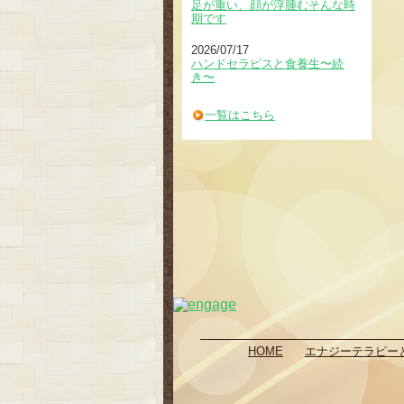
足が重い、顔が浮腫むそんな時
期です
2026/07/17
ハンドセラピスと食養生〜続
き〜
一覧はこちら
HOME
エナジーテラピー