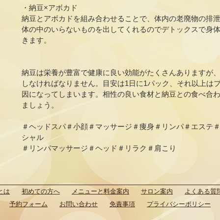
・納豆×アボカド
納豆とアボカドを組み合わせることで、体内の老廃物の排
体の中のいらないものを出してくれるのでデトックスで身
きます。
納豆は栄養が豊富で健康に良い効能がたくさんありますが
しなければなりません。目安は1日に1パック、それ以上は
因になってしまいます。相性の良い食材と納豆との食べ合
ましょう。
＃ヘッドスパ＃小顔＃マッサージ＃痩身＃リンパ＃エステ
シャル
＃リンパマッサージ＃ヘッド＃リラク＃肩こり
とは
初めての方へ
メニューと料金案内
サロン案内
よくある質
予約フォーム
お問い合わせ
免責事項
プライバシーポリシー