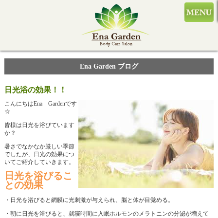
Ena Garden ブログ
日光浴の効果！！
こんにちはEna Gardenです
☆
皆様は日光を浴びています
か？
暑さでなかなか厳しい季節
でしたが、日光の効果につ
いてご紹介していきます。
日光を浴びるこ
との効果
・日光を浴びると網膜に光刺激が与えられ、脳と体が目覚める。
・朝に日光を浴びると、就寝時間に入眠ホルモンのメラトニンの分泌が増えて