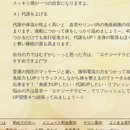
スッキリ感が一つの目安になりますよ。
４）代謝を上げる
代謝や体温が程よく高いと、血管やリンパ内の免疫細胞の
まります。湯船につかって体をしっかり温めましょう～。40
つかるだけでも血行促進され、代謝もUP！全身の緊張もほ
と整い睡眠の質も高まります。
自分の力ではむずかし～っと思った方は、「エナジーテラ
すすめですよ(^^)/
普通の指圧のマッサージと違い、微弱電流の力をつかって自
免疫力もUP☆リラックスしながら体を整えるのでトータル
出来ます！「免疫力UPしたい・代謝UPしたい・リフレッ
悩みの方は是非一「エナジーテラピー」でリフレッシュし
UP習慣４つ頑張ってみましょう～☆
とは
初めての方へ
メニューと料金案内
サロン案内
よくある質