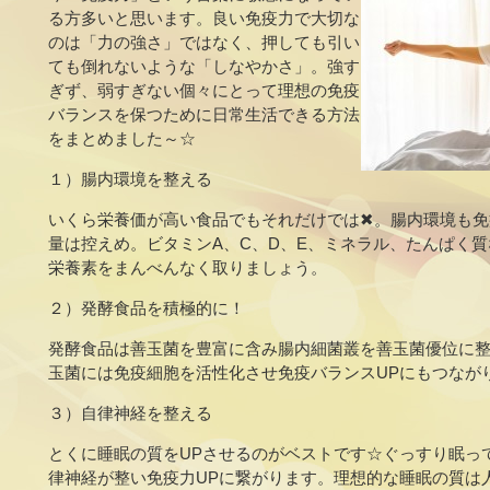
る方多いと思います。良い免疫力で大切な
のは「力の強さ」ではなく、押しても引い
ても倒れないような「しなやかさ」。強す
ぎず、弱すぎない個々にとって理想の免疫
バランスを保つために日常生活できる方法
をまとめました～☆
１）腸内環境を整える
いくら栄養価が高い食品でもそれだけでは✖。腸内環境も免
量は控えめ。ビタミンA、C、D、E、ミネラル、たんぱく
栄養素をまんべんなく取りましょう。
２）発酵食品を積極的に！
発酵食品は善玉菌を豊富に含み腸内細菌叢を善玉菌優位に
玉菌には免疫細胞を活性化させ免疫バランスUPにもつなが
３）自律神経を整える
とくに睡眠の質をUPさせるのがベストです☆ぐっすり眠っ
律神経が整い免疫力UPに繋がります。理想的な睡眠の質は