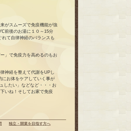
往来がスムーズで免疫機能が強
℃前後のお湯に１０～15分
ぐれて自律神経のバランスも
ピー」で免疫力を高めるのもお
律神経を整えて代謝をUPし
的にお体をケアしていく事が
シュしたい」などなど・・・お
て下いね！そしてお家で免疫
問
独立・開業を目指す方へ