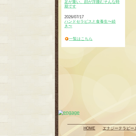
足が重い、顔が浮腫むそんな時
期です
2026/07/17
ハンドセラピスと食養生〜続
き〜
一覧はこちら
HOME
エナジーテラピー