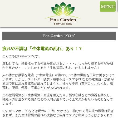
Ena Garden ブログ
疲れや不調は「生体電流の乱れ」あり！？
こんにちはEnaGardenです。
運動しても、栄養取っても何故か体がだるい・・・。しっかり寝ても何だか朝
から重たい・・。もしかすると「生体電流の乱れ」かもしれません！
人の体には微弱な電流（=生体電流）が流れていて体の機能を正常に働きかけて
います。しかし、ストレス・疲労・睡眠不足・スマホPCなどの電磁波・加齢が
原因で体に流れる電流が乱れてしまうと、様々な不調（首肩こり、むくみ、肌
荒れ、腰痛、便秘、不眠など）があらわれます。
この微弱電流が（生体電流）血流を整えたり、脳や心臓などの臓器も動かし、
神経への伝達をする働きなどの人間が生きていく上で欠かせないものとなって
います。
ですがスマホ・PCなどは現代の生活に欠かせない物なので電磁波の影響は防ぎ
きれず、また生活習慣の乱れの改善など自身でケアが出来ることはかぎられて