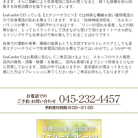
きます。さらに加齢により生体電流に流れが悪くなると、様々な損傷を自ら回
復する自然治癒力を低下させてしまいます。
EnaGardenで行っている【エナジーテラピー】では特殊な機械を使い微弱電流の
力で生体電流の乱れを整えていきます。すると「自律神経活性化」「ホルモン
バランスが整う」「代謝UPやコリをほぐす」「リンパの流れを促進」などの効
果があり、とってもリラックスして頂きながら受けて頂けます！トータル的な
エイジングケアも出来るので体が喜んでくれることばかりです☆
自身での運動や食事、睡眠の改善もとても大切ですがストレスケアとしても是
非エナジーテラピーで生体電流の乱れを整えてみてはいかがでしょうか(#^^#)
EnaGardenではお客様に安心してご来店頂けるように、スタッフのマスク着用、
店内の換気・消毒・除菌・を徹底し、店内お客様1名までという対策をとりなが
ら営業しております。混乱の中ではありますが、是非疲れが溜まってきたなと
感じた方はリフレッシュに来てくださいね！ご来店お待ちしております☆彡