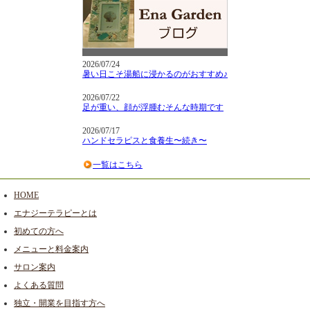
2026/07/24
暑い日こそ湯船に浸かるのがおすすめ♪
2026/07/22
足が重い、顔が浮腫むそんな時期です
2026/07/17
ハンドセラピスと食養生〜続き〜
一覧はこちら
HOME
エナジーテラピーとは
初めての方へ
メニューと料金案内
サロン案内
よくある質問
独立・開業を目指す方へ