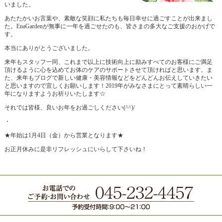
いました。
あたたかいお言葉や、素敵な笑顔に私たちも毎日幸せに過ごすことが出来まし
た。EnaGardenが無事に一年を過ごせたのも、皆さまの多大なご支援のおかげで
す。
本当にありがとうございました。
来年もスタッフ一同、これまで以上に技術向上に励みすべてのお客様にご満足
頂けるように心を込めてお体のケアのサポートさせて頂ければと思います。ま
た、来年もブログで新しい健康・美容情報などをどんどんお伝えしていきたい
と思いますので宜しくお願いします！2019年がみなさまにとって素晴らしい一
年になりますようお祈りいたします☆
それでは皆様、良いお年をお過ごしください(^^)/
・
★年始は1月4日（金）から営業となります★
お正月休みに是非リフレッシュにいらして下さいね！