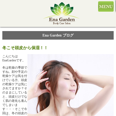
Ena Garden ブログ
冬こそ頭皮から保湿！！
こんにちは
EnaGardenです。
冬は乾燥の季節で
すね。顔や手足の
乾燥ケアは気を付
けている方、頭皮
の乾燥ケアは気に
されてますか？そ
のままにしている
と、頭皮だけでな
く肌の老化も進ん
でしまいま
す・・・そこで今
回は、冬の頭皮の