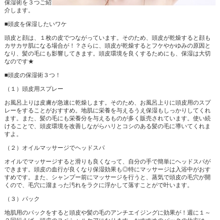
保湿術を３つご紹
介します。
■頭皮を保湿したいワケ
頭皮と顔は、１枚の皮でつながっています。そのため、頭皮が乾燥すると顔も
カサカサ肌になる場合が！？さらに、頭皮が乾燥するとフケやかゆみの原因と
なり、髪の毛にも影響してきます。頭皮環境を良くするためにも、保湿は大切
なのです★
■頭皮の保湿術３つ！
（１）頭皮用スプレー
お風呂上りは皮膚が急速に乾燥します。そのため、お風呂上りに頭皮用のスプ
レーをすることがおすすめ。地肌に栄養を与えるうえ保湿もしっかりしてくれ
ます。また、髪の毛にも栄養分を与えるものが多く販売されています。使い続
けることで、頭皮環境を改善しながらハリとコシのある髪の毛に導いてくれま
すよ。
（２）オイルマッサージでヘッドスパ
オイルでマッサージすると滑りも良くなって、自分の手で簡単にヘッドスパが
できます。頭皮の血行が良くなり保湿効果も◎特にマッサージは入浴中がおす
すめです。また、シャンプー前にマッサージを行うと、蒸気で頭皮の毛穴が開
くので、毛穴に溜まった汚れをラクに浮かして落すことがで叶います。
（３）パック
地肌用のパックをすると頭皮や髪の毛のアンチエイジングに効果が！週に１～