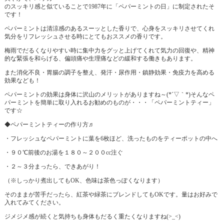
のスッキリ感と似ていることで1987年に「ペパーミントの日」に制定されたそ
です！
ペパーミントは清涼感のあるスーッとした香りで、心身をスッキリさせてくれ
気分をリフレッシュさせる時にとてもおススメの香りです。
梅雨でだるくなりやすい時に集中力をグッと上げてくれて気力の回復や、精神
的な緊張を和らげる、偏頭痛や生理痛などの緩和する働きもあります。
また消化不良・胃腸の調子を整え、発汗・尿作用・鎮静効果・免疫力を高める
効果なども！
ペパーミントの効果は身体に沢山のメリットがありますね～(*´▽｀*)そんなペ
パーミントを簡単に取り入れるお勧めのものが・・・「ペパーミントティー」
です☆
◆ペパーミントティーの作り方♬
・フレッシュなペパーミントに葉を6枚ほど、洗ったものをティーポットの中へ
・９０℃前後のお湯を１８０～２００cc注ぐ
・２～３分まったら、できあがり！
（※しっかり煮出してもOK、色味は茶色っぽくなります）
そのままが苦手だったら、紅茶や緑茶にブレンドしてもOKです。量はお好みで
入れてみてください。
ジメジメ感が続くと気持ちも身体もだるく重たくなりますね(>_<)