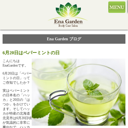
Ena Garden ブログ
6月20日はペパーミントの日
こんにちは
EnaGardenです。
6月20日は「ペパー
ミントの日」って
ご存知でしたか？
実はペパーミント
の日本名の「ハッ
カ」と20日の「は
つか」をかけてい
ます。そしてハッ
カが特産の北海道
北見市は6月20日頃
が気温的に非常に
爽やかで、ハッカ