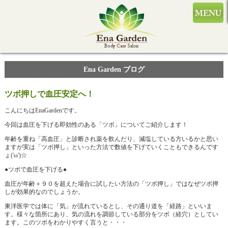
Ena Garden ブログ
ツボ押しで血圧安定へ！
こんにちはEnaGardenです。
今回は血圧を下げる即効性のある「ツボ」についてご紹介します！
年齢を重ね「高血圧」と診断され薬を飲んだり、減塩している方いるかと思い
ますが実は「ツボ押し」といった方法で数値を下げていくこともできるんです
ょ('ω')☆
●ツボで血圧を下げる●
血圧が年齢＋９０を超えた場合に試したい方法の「ツボ押し」ではなぜツボ押
しが効果的なのでしょうか。
東洋医学では体に「気」が流れているとし、その通り道を「経路」といいま
す。様々な箇所にあり、気の流れを調節している部分をツボ（経穴）としてい
ます。このツボをわかりやすく言うと・・・