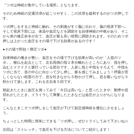
『ツボは神経が集中している場所』となります。
そのため神経の交通渋滞が起こりやすく、この渋滞を緩和するのがツボ押しで
す。
ツボ押しをすると神経に触れ、その刺激がすぐ脳に伝わり、脳の視床下部へ。
そして視床下部には、体温や血圧などを調節する自律神経の中枢があり、そこ
から体の修正命令が出て、血圧が最も良い状態に調節されます。そのためツボ
押しは上がった血圧をその場で下げる効果があるのです！
●その場で即効！降圧ツボ●
自律神経の働きが整い、血圧をその場で下げる効果が高いのが「人迎のツ
ボ」。喉仏を起点として、左右両側の指２本分離れたところにあり、指を押し
込むとドクドクと脈打っている部分です。人差し指と中指をそろえて、中指を
ツボに当て、首の中心に向かって少し押し、脈を感じてみましょう！呼吸が苦
しくならない程度の力で、息を吐きながら５秒かけて押し、息を吸いながら５
秒かけて放します。これを左右各５回です。
朝起きたときに血圧を測ってみて「今日は高いな」と思ったときや、動悸や息
切れがしたとき。イライラして興奮したときなどは血圧が上りがちになりま
す。
こんなときこそツボ押しをして血圧が下げて副交感神経を優位にさせましょ
う。
ちょっとした時間に簡単にできる「ツボ押し」ぜひトライしてみて下さいね☆
次回は「ストレッチ」で血圧を下げる方法についてご紹介します！