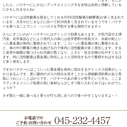
います。もしか
したら、パクチーにしかないアンチエイジング力を女性は自然と理解している
にかもしれませんね♪
パクチーには活性酸素を除去してくれるSOD(活性酸素分解酵素)が多く含まれて
います。大豆やひじきなどに比べて約10倍多く含まれているそうです！パクチ
ーを食べることでシミ・ソバカスを予防する事も期待できます☆
さらにすごいのが！パクチーにはデトックス効果もあります。大気汚染や土壌
汚染、化学薬品などにより現代人の体には化学肥料や排気ガス、水銀や鉛とい
った重金属が体内に蓄積されています。こういった重金属が体に蓄積される
と、体の中の酵素の働きを妨げるので体内に活性酸素が多く発生します。する
と血管や細胞が傷つけられ代謝が悪くなり、ニキビ・吹き出物が出やすくなり
ます。特に活性酸素は重金属に対抗しようと活性化するので蓄積すればするほ
ど多く発生します。
ですがパクチーにはこういった重金属を体外に排出するデトックス効果がしっ
かりあるんです。更に腸内のガスの排出を促すことから便秘解消効果があり美
肌にうれしいことばかりです。パクチーのあの香りが苦手という方も、ここま
でアンチエイジング効果の高い食材なら少しずつ取り入れてみてはいかがでし
ょうか？
ネギ類と一緒に食べると香りが打ち消し合うので食べやすくなりますよ～！