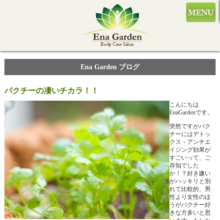
Ena Garden ブログ
パクチーの凄いチカラ！！
こんにちは
EnaGardenです。
突然ですがパク
チーにはデトッ
クス・アンチエ
イジング効果が
すごいって、ご
存知でした
か！？好き嫌い
がハッキリと別
れて比較的、男
性より女性のほ
うがパクチー好
きな方多いと思