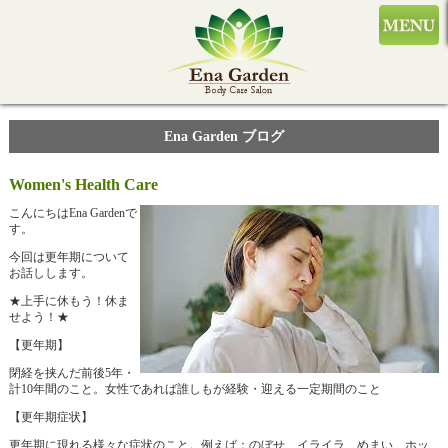
Ena Garden ブログ
Women's Health Care
こんにちはEna Gardenで
す。
今回は更年期について
お話しします。
★上手に休もう！休ま
せよう！★
【更年期】
閉経を挟んだ前後5年・
計10年間のこと。女性であれば誰しもが経験・迎える一定期間のこと
【更年期症状】
更年期に現れる様々な症状のこと。例えば：のぼせ、イライラ、めまい、ホッ