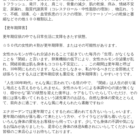
トフラッシュ、発汗、冷え、肩こり、骨量の減少、肌の乾燥、痒み、情緒不安
定、尿漏れ、脂質代謝異常（コレステロール・中性脂肪の増加）、物忘れ、う
つ、不眠、頭痛、心・血管疾患のリスクの増加、デリケートゾーンの乾燥と萎
縮などその他１００種類以上。
【更年期障害】
更年期症状の中でも日常生活に支障をきたす状態。
☆５０代の女性約４割が更年期障害、またはその可能性があります。
女性ホルモンが作られ分泌されることで起きていた毎月の『生理』がなくなる
ことを『閉経』と言います。卵巣機能の低下により、女性ホルモン分泌量が乱
れ、閉経前後は肌も身体もココロも不安定に。。。この期間は更年期と呼ば
れ、10年間にもわたります。なんとかしなきゃ、私がやるべきだと全部抱えて
頑張ろうとする人ほど更年期症状も重症化（更年期障害）しやすいそうです。
『人生100年時代』そんな風に言われている世の中で、『閉経』は人生の折り返
し地点とも言えるかもしれません。女性ホルモンによる体調や心の波が無くな
り、穏やかな”凪”の状態を迎えた後半は、ケアをしていたらしていただけ、その
後には落ち着いてくれるという諸先輩方のお話も。自然な身体の変化ととらえ
て、前向きに過ごす、そんな風に考えられたら素敵ですね☆
エナガーデンでは更年期でよくするために通われてる方もいらっしゃいます。
更年期の傾向が落ち着いて来たという方や、イライラなどが落ち着いたなど、
いろんな身体の変化をお客様から伺っています。少しでも身体の不調や気にな
るお悩みがありましたら、是非心と身体の休息&癒されにいらしてくださいね♪
皆様のご来店心よりお待ちしております。