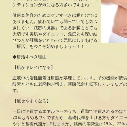
ンディションが気になる方多いですよね！
健康＆美容のためにケアすべきは腸だけでは
ありません。疲れていても弱っていても気づ
きにくい「沈黙の臓器」である肝臓もとても
大切です美肌やダイエット、免疫とも深い結
びつきが肝臓をいたわって元気にしてあげる
「肝活」を今こそ始めましょう～！！
◆肝活すべき理由
【肌がキレイになる】
血液中の活性酸素は肝臓が処理しています。その機能が疲
酸素とともに老廃物が増え、新陳代謝も低下してシミなど
す。
【痩せやすくなる】
一日に消費するエネルギーのうち、運動で消費されるのは全
70％も占めるワケですから、基礎代謝を上げる方がダイエ
やすと基礎代謝がUPしますが、筋肉の消費量は18％。27