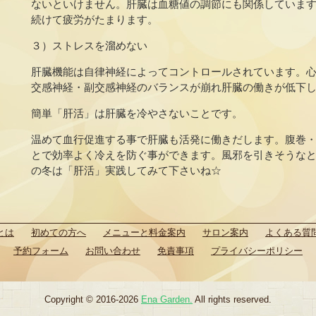
ないといけません。肝臓は血糖値の調節にも関係していま
続けて疲労がたまります。
３）ストレスを溜めない
肝臓機能は自律神経によってコントロールされています。
交感神経・副交感神経のバランスが崩れ肝臓の働きが低下
簡単「肝活」は肝臓を冷やさないことです。
温めて血行促進する事で肝臓も活発に働きだします。腹巻
とで効率よく冷えを防ぐ事ができます。風邪を引きそうな
の冬は「肝活」実践してみて下さいね☆
とは
初めての方へ
メニューと料金案内
サロン案内
よくある質
予約フォーム
お問い合わせ
免責事項
プライバシーポリシー
Copyright © 2016-2026
Ena Garden.
All rights reserved.