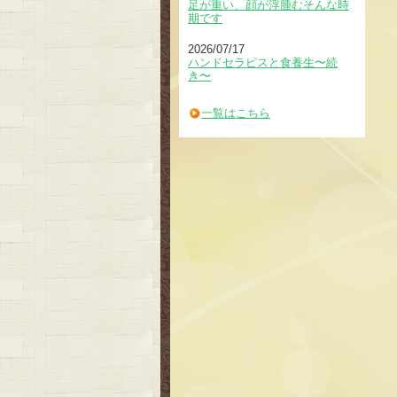
足が重い、顔が浮腫むそんな時
期です
2026/07/17
ハンドセラピスと食養生〜続
き〜
一覧はこちら