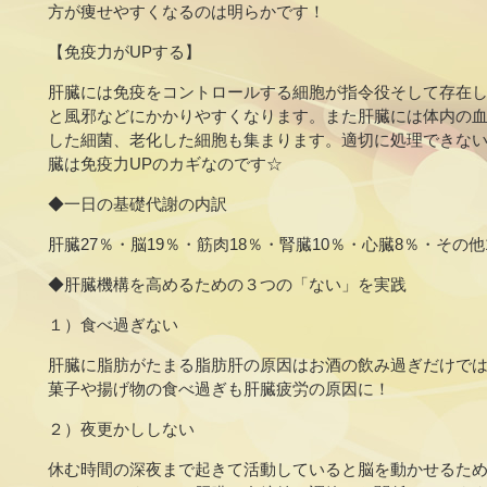
方が痩せやすくなるのは明らかです！
【免疫力がUPする】
肝臓には免疫をコントロールする細胞が指令役そして存在
と風邪などにかかりやすくなります。また肝臓には体内の
した細菌、老化した細胞も集まります。適切に処理できな
臓は免疫力UPのカギなのです☆
◆一日の基礎代謝の内訳
肝臓27％・脳19％・筋肉18％・腎臓10％・心臓8％・その他
◆肝臓機構を高めるための３つの「ない」を実践
１）食べ過ぎない
肝臓に脂肪がたまる脂肪肝の原因はお酒の飲み過ぎだけで
菓子や揚げ物の食べ過ぎも肝臓疲労の原因に！
２）夜更かししない
休む時間の深夜まで起きて活動していると脳を動かせるた