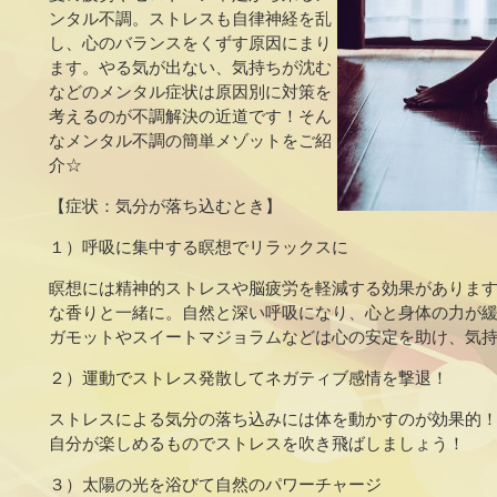
ンタル不調。ストレスも自律神経を乱
し、心のバランスをくずす原因にまり
ます。やる気が出ない、気持ちが沈む
などのメンタル症状は原因別に対策を
考えるのが不調解決の近道です！そん
なメンタル不調の簡単メゾットをご紹
介☆
【症状：気分が落ち込むとき】
１）呼吸に集中する瞑想でリラックスに
瞑想には精神的ストレスや脳疲労を軽減する効果がありま
な香りと一緒に。自然と深い呼吸になり、心と身体の力が
ガモットやスイートマジョラムなどは心の安定を助け、気
２）運動でストレス発散してネガティブ感情を撃退！
ストレスによる気分の落ち込みには体を動かすのが効果的
自分が楽しめるものでストレスを吹き飛ばしましょう！
３）太陽の光を浴びて自然のパワーチャージ