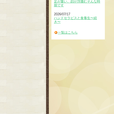
足が重い、顔が浮腫むそんな時
期です
2026/07/17
ハンドセラピスと食養生〜続
き〜
一覧はこちら