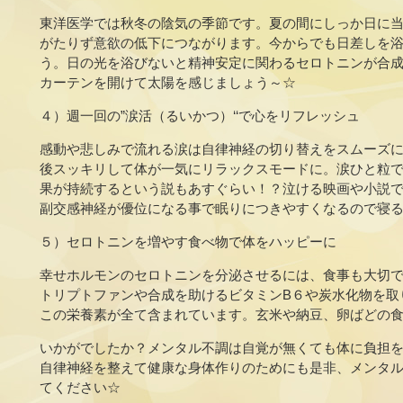
東洋医学では秋冬の陰気の季節です。夏の間にしっか日に
がたりず意欲の低下につながります。今からでも日差しを
う。日の光を浴びないと精神安定に関わるセロトニンが合
カーテンを開けて太陽を感じましょう～☆
４）週一回の”涙活（るいかつ）‘‘で心をリフレッシュ
感動や悲しみで流れる涙は自律神経の切り替えをスムーズ
後スッキリして体が一気にリラックスモードに。涙ひと粒で
果が持続するという説もあすぐらい！？泣ける映画や小説で
副交感神経が優位になる事で眠りにつきやすくなるので寝る前に
５）セロトニンを増やす食べ物で体をハッピーに
幸せホルモンのセロトニンを分泌させるには、食事も大切
トリプトファンや合成を助けるビタミンB６や炭水化物を取
この栄養素が全て含まれています。玄米や納豆、卵ばどの
いかがでしたか？メンタル不調は自覚が無くても体に負担
自律神経を整えて健康な身体作りのためにも是非、メンタ
てください☆