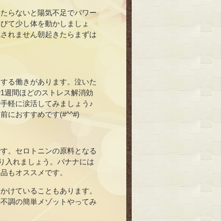
当たらないと陽気不足でパワー
浴びて少し体を動かしましょ
成されません朝起きたらまずは
にする働きがあります。泣いた
1週間ほどのストレス解消効
手軽に涙活してみましょう♪
おすすめです(#^^#)
です。セロトニンの原料となる
り入れましょう。バナナには
食品もオススメです。
をかけていることもあります。
ル不調の簡単メゾットやってみ