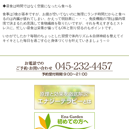
◆昼食は時間ではなく空腹になったら食べる
食事は3食が基本ですが、お腹が空いてないのに無理にランチ時間だからと食べ
るのは内臓が疲れてしまい、かえって弱効果に・・・。免疫機能の7割は腸内環
境で決まるため意識して食物繊維を取りたいですが、それを考えすぎるとスト
レスに。忙しい昼食は栄養が偏ってもOKと割り切るのもポイントです。
いかがでしたか？毎朝のちょっとした習慣で体内リズム＆自律神経を整えてイ
キイキとした毎日を過ごす心と身体づくりを叶えていきましょう～☆