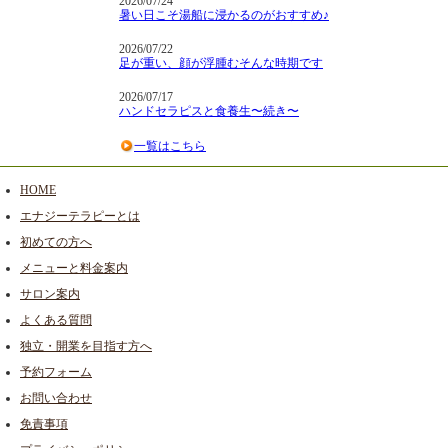
2026/07/24
暑い日こそ湯船に浸かるのがおすすめ♪
2026/07/22
足が重い、顔が浮腫むそんな時期です
2026/07/17
ハンドセラピスと食養生〜続き〜
一覧はこちら
HOME
エナジーテラピーとは
初めての方へ
メニューと料金案内
サロン案内
よくある質問
独立・開業を目指す方へ
予約フォーム
お問い合わせ
免責事項