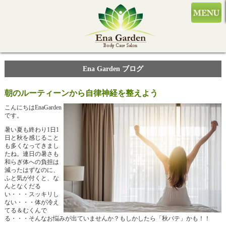
Ena Garden ブログ
朝のルーティーンから自律神経を整えよう
こんにちはEnaGarden
です。
暑い夏も終わり1日1
日と秋を感じること
も多くなってきまし
たね。連日の暑さも
和らぎ体への負担は
減ったはずなのに、
ふと気が付くと、な
んとなくだる
い・・・スッキリし
ない・・・体が冷え
てる＆むくんで
る・・・そんなお悩みが出ていませんか？もしかしたら「秋バテ」かも！！