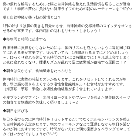
夏の疲れを解消するためには腸と自律神経を整えた生活習慣を送ることが近道
です！！季節の変化に負けない健康ライフのための朝のルーティーンをご紹介♪
腸と自律神経が整う朝の習慣とは？
1日の始まりは腸の働きを目覚めさせ、自律神経の交感神経のスイッチをオンさ
せるのが重要です。体内時計の乱れをリセットしましょう！
◆毎朝同じ時間に起床する
自律神経に負担をかけないためには、体内リズムを崩さないように毎朝同じ時
間に起きる事が重要です。疲れていても、1時間遅れるまでにとどめましょう
～。ゆっくり寝れる休日でも時間のズレは２時間までに！それ以上寝てしまう
と夜に寝れなくなり、睡眠リズムが乱れて逆に疲労感が蓄積する原因に！？
◆朝食は欠かさず、食物繊維をたっぷりと
体内時計は実際の時刻とズレがあります。これをリセットしてくれるのが朝
食。朝は腸の働きをよくする水溶性食物繊維をふくむ食材がおすすめです。
（海藻類・芋類・果物に水溶性食物繊維が多く含まれていますよ☆）
小麦ブランのマフィン・水切りヨーグルトやフルーツを添えた健美腸スイーツ
の朝食で食物繊維を美味しく摂りましょう～♬
◆朝日を浴びる
朝日を浴びるのは体内時計をリセットするだけでなくホルモンバランスを整え
て自律神経を安定させます。朝のウォーキングなどで運動しながら朝日を浴び
るのが特におすすめですが、時間がない方には朝の歯磨きをベランダでやって
みてはいかがですしょうか(*^-^*)