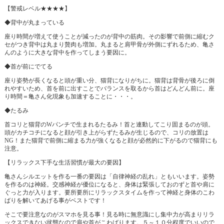
【警戒レベル★★★★】
◆背中が丸まっている
座り時間が増えて使うことが減ったのが背中の筋肉。その影響で前側に縮むク
セがつき背中は丸まり贅肉も増加。丸まると肩甲骨が外側にずれるため、亀さ
んのように大きな背中を作ってしまう要因に。
◆首が前にでてる
座り姿勢が長くなると頭が重い分、猫背になりがちに。猫背は背骨が後ろに倒
れやすいため、首を前に出すことでバランスを取るから首はどんどん前に。座
り時間＝亀さん化現象も加速することに・・・。
◆たるみ
首コリと猫背のWパンチで生まれるたるみ！首と連動してこり固まるのが頭。
頭がカチコチになると顔が引き上がらずたるみが生じるので、コリの放置は
NG！また猫背で前側に縮まる力が強くなると顔が必然的に下がるので猫背にも
注意。
【リラックス下手な生活習慣が最大の要因】
亀さんシルエットを作る一番の要因は「自律神経の乱れ」ともいいます。姿勢
を作るのは神経。交感神経が優位になると、身体は緊張しておのずと首や肩に
ぐっと力が入ります。要所要所にリラックスタイムを作って神経と身体のこわ
ばりを解いてあげる事がベストです！
そこで要注意なのがスマホを見る事！見る時に無意識にし集中力が高まりリラ
ックスできない状態なので肩や首がこわばります。５～１０分程度でいいので