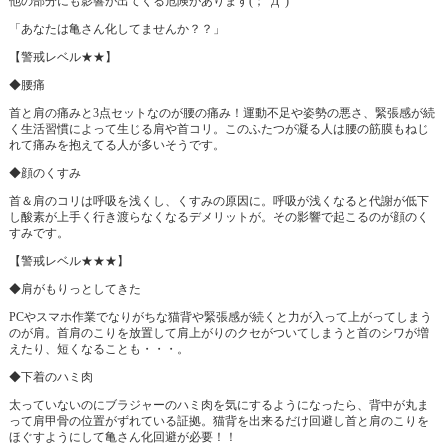
他の部分にも影響が出てくる危険があります(；ﾟДﾟ)
「あなたは亀さん化してませんか？？」
【警戒レベル★★】
◆腰痛
首と肩の痛みと3点セットなのが腰の痛み！運動不足や姿勢の悪さ、緊張感が続
く生活習慣によって生じる肩や首コリ。このふたつが凝る人は腰の筋膜もねじ
れて痛みを抱えてる人が多いそうです。
◆顔のくすみ
首＆肩のコリは呼吸を浅くし、くすみの原因に。呼吸が浅くなると代謝が低下
し酸素が上手く行き渡らなくなるデメリットが。その影響で起こるのが顔のく
すみです。
【警戒レベル★★★】
◆肩がもりっとしてきた
PCやスマホ作業でなりがちな猫背や緊張感が続くと力が入って上がってしまう
のが肩。首肩のこりを放置して肩上がりのクセがついてしまうと首のシワが増
えたり、短くなることも・・・。
◆下着のハミ肉
太っていないのにブラジャーのハミ肉を気にするようになったら、背中が丸ま
って肩甲骨の位置がずれている証拠。猫背を出来るだけ回避し首と肩のこりを
ほぐすようにして亀さん化回避が必要！！