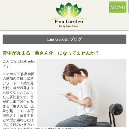
Ena Garden ブログ
背中が丸まる「亀さん化」になってませんか？
こんにちはEnaGarden
です。
スマホ＆PC作業時間
の増加の皆様に緊急
アラート！！鏡で見
た時に首が以前より
も短くなった気がし
たら要注意です。首
が前に出て背中が丸
まる「亀さん化」現
象が起こっている可
能性大！！放置する
と体型が崩れるだけ
でなく顔のたるみや