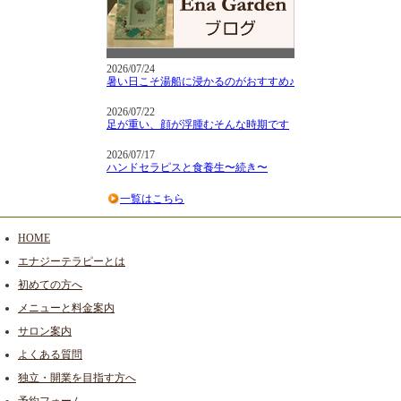
2026/07/24
暑い日こそ湯船に浸かるのがおすすめ♪
2026/07/22
足が重い、顔が浮腫むそんな時期です
2026/07/17
ハンドセラピスと食養生〜続き〜
一覧はこちら
HOME
エナジーテラピーとは
初めての方へ
メニューと料金案内
サロン案内
よくある質問
独立・開業を目指す方へ