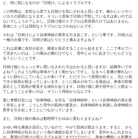
と、特に気になるのが『日焼け』によるトラブルです。
この時期は、女性なら誰でも日焼けを気にされると思います。確かにシミやソ
バカスの原因となります。そういう意味で日焼け予防している方は多いのでは
ないでしょうか？しかし、日焼け後のトラブルは美容面だけではありません。
身体にとっては深刻なトラブルになりかねないんです。
それは『日焼けにより自律神経の異常を引き起こす』という事です。日焼けは
一種の火傷です。日焼け後はヒリヒリと痛みますよね？
これは皮膚に炎症が起き、痛覚が反応することから起きます。ここで考えてい
て頂きたいのは、この痛みが腕だけでなく、背中じゅうに起きていたらどうな
る？ということです。
日焼け後にちょっと辛い思いをされた方はわかると思いますが、結構辛いです
よね？このような時は身体がうまく動かないですし、なるべく皮膚が擦れない
ように静かにしていることが多いです。ただそういう状態が続くと、当たり前
ですが筋肉が固まってしまいます。とくに痛みが出ている場合は、身体の防御
反応として筋肉が硬直する傾向があります。日焼け後に肩や背中がこり固まっ
てしまうことが多いのは、そういう理由からなんです。
更に脊椎付近には『自律神経』を司る「自律神経幹」という自律神経の束が多
く存在します。こうした背中の筋肉の硬直が、自律神経幹を刺激し自律神経の
異常を引き起こすことにつながっています。
また、日焼け後の痛みは数時間でかゆみに変わりますよね？
かゆい時も痛覚が反応しているので、やがて筋肉が固まります。すると、さら
に自律神経が乱れるという負の連鎖が起きてしまいます。意外かもしれません
が、夏場の日焼けは肌トラブルを起こすだけではなく、身体の機能にも影響す