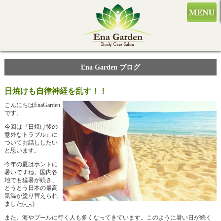
Ena Garden ブログ
日焼けも自律神経を乱す！！
こんにちはEnaGarden
です。
今回は『日焼け後の
意外なトラブル』に
ついてお話ししたい
と思います。
今年の夏はホントに
暑いですね。国内各
地でも猛暑が続き、
とうとう日本の最高
気温が塗り替えられ
ました(-_-;)
また、海やプールに行く人も多くなってきています。このように暑い日が続く