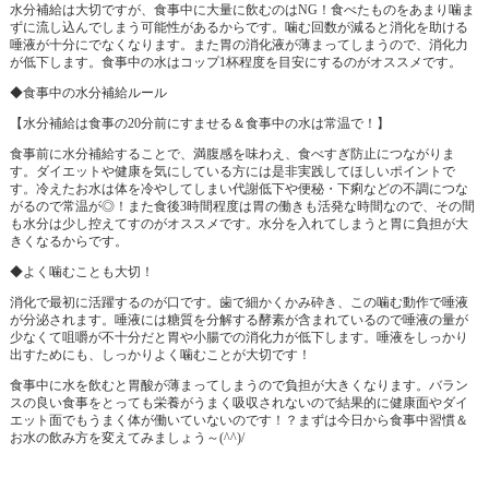
水分補給は大切ですが、食事中に大量に飲むのはNG！食べたものをあまり噛ま
ずに流し込んでしまう可能性があるからです。噛む回数が減ると消化を助ける
唾液が十分にでなくなります。また胃の消化液が薄まってしまうので、消化力
が低下します。食事中の水はコップ1杯程度を目安にするのがオススメです。
◆食事中の水分補給ルール
【水分補給は食事の20分前にすませる＆食事中の水は常温で！】
食事前に水分補給することで、満腹感を味わえ、食べすぎ防止につながりま
す。ダイエットや健康を気にしている方には是非実践してほしいポイントで
す。冷えたお水は体を冷やしてしまい代謝低下や便秘・下痢などの不調につな
がるので常温が◎！また食後3時間程度は胃の働きも活発な時間なので、その間
も水分は少し控えてすのがオススメです。水分を入れてしまうと胃に負担が大
きくなるからです。
◆よく噛むことも大切！
消化で最初に活躍するのが口です。歯で細かくかみ砕き、この噛む動作で唾液
が分泌されます。唾液には糖質を分解する酵素が含まれているので唾液の量が
少なくて咀嚼が不十分だと胃や小腸での消化力が低下します。唾液をしっかり
出すためにも、しっかりよく噛むことが大切です！
食事中に水を飲むと胃酸が薄まってしまうので負担が大きくなります。バラン
スの良い食事をとっても栄養がうまく吸収されないので結果的に健康面やダイ
エット面でもうまく体が働いていないのです！？まずは今日から食事中習慣＆
お水の飲み方を変えてみましょう～(^^)/