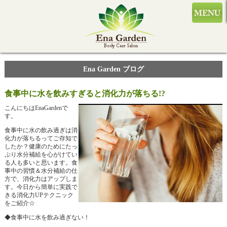
Ena Garden ブログ
食事中に水を飲みすぎると消化力が落ちる!?
こんにちはEnaGardenで
す。
食事中に水の飲み過ぎは消
化力が落ちるってご存知で
したか？健康のためにたっ
ぷり水分補給を心がけてい
る人も多いと思います。食
事中の習慣＆水分補給の仕
方で、消化力はアップしま
す。今日から簡単に実践で
きる消化力UPテクニック
をご紹介☆
◆食事中に水を飲み過ぎない！