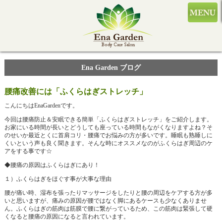
Ena Garden ブログ
腰痛改善には「ふくらはぎストレッチ」
こんにちはEnaGardenです。
今回は腰痛防止＆安眠できる簡単「ふくらはぎストレッチ」をご紹介します。
お家にいる時間が長いとどうしても座っている時間もながくなりますよね？そ
のせいか最近とくに首肩コリ・腰痛でお悩みの方が多いです。睡眠も熟睡しに
くいという声も良く聞きます。そんな時にオススメなのがふくらはぎ周辺のケ
アをする事です☆
◆腰痛の原因はふくらはぎにあり！
１）ふくらはぎをほぐす事が大事な理由
腰が痛い時、湿布を張ったりマッサージをしたりと腰の周辺をケアする方が多
いと思いますが、痛みの原因が腰ではなく脚にあるケースも少なくありませ
ん。ふくらはぎの筋肉は筋膜で腰に繋がっているため、この筋肉は緊張して硬
くなると腰痛の原因になると言われています。