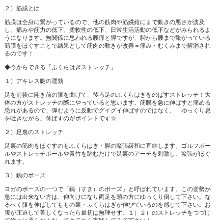
２）筋膜とは
筋膜は全身に繋がっているので、他の筋肉や筋繊維にまで動きの悪さが波及
し、痛みや筋力の低下、柔軟性の低下、日常生活活動の低下などがみられるよ
うになります。無関係に思われる腰痛と脚ですが、脚から腰まで繋がっている
筋膜をほぐすことで結果として筋肉の動きが改善＝痛み・むくみまで解消され
るのです！
◆今からできる「ふくらはぎストレッチ」
１）アキレス腱の運動
足を前後に開き前の膝を曲げて、後ろ足のふくらはぎをのばすストレッチ！大
体の方がストレッチの際にやっていると思います。筋膜を急に伸ばすと痛める
恐れがあるので、弾むように反動でグイグイ伸ばすのではなく、「ゆっくり息
を吐きながら」伸ばすのがポイントです☆
２）足裏のストレッチ
足裏の筋肉をほぐすのもふくらはぎ・脚の緊張緩和に直結します。ゴルフボー
ルやストレッチポールや青竹を踏むだけで足裏のアーチを刺激し、緊張がほぐ
れます。
３）鋤のポーズ
ヨガのポーズの一つで「鋤（すき）のポーズ」と呼ばれています。この姿勢が
急には出来ない方は、仰向けになり両足を頭の方にゆっくり倒して下さい。な
るべく膝を伸ばしてももの裏・ふくらはぎが伸びているのを感じて下さい。お
腹が圧迫して苦しくなったら最初は無理せず、１）２）のストレッチをつづけ