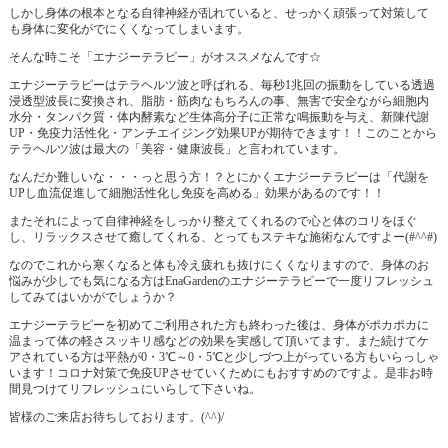
しかし身体の根本となる自律神経が乱れていると、せっかく頑張って対策して
も身体に変化がでにくくなってしまいます。
そんな時こそ「エナジーテラピー」がオススメなんです☆
エナジーテラピーはテラヘルツ波と呼ばれる、毎秒1兆回の振動をしている透過
浸透型波長に変換され、脂肪・筋肉なもちろんの事、無害で安全ながら細胞内
水分・タンパク質・体内酵素など生体高分子に正常な鳴振動を与え、新陳代謝
UP・免疫力活性化・アンチエイジング効果UPが期待できます！！このことから
テラヘルツ波は最大の「美容・健康波長」と言われています。
なんだか難しいな・・・っと思う方！？とにかくエナジーテラピーは「代謝を
UPし血流促進して細胞活性化し免疫を高める」効果があるのです！！
またそれによって自律神経をしっかり整えてくれるので心と体のコリをほぐ
し、リラックスさせて癒してくれる、とってもステキな施術なんですよー(#^^#)
なのでこれから寒くなると体も冷え疲れも抜けにくくなりますので、身体のお
悩みが少しでも気になる方はEnaGardenのエナジーテラピーで一度リフレッシュ
してみてはいかがでしょうか？
エナジーテラピーを初めてご利用された方も終わった後は、身体がポカポカに
温まって体の軽さスッキリ感などの効果を実感して頂いてます。また続けてケ
アされている方は平熱が0・3℃～0・5℃と少しづつ上がっている方もいらっしゃ
います！コロナ対策で免疫UPさせていくためにもおすすめのですよ。是非お時
間見つけてリフレッシュにいらして下さいね。
皆様のご来店お待ちしております。(^^)/