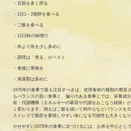
・豆類を多く摂る
・1日1～2個卵を食べる
・ご飯を食べる
・1日2杯の味噌汁
・肉より魚を少し多めに
・調理は「煮る」がベスト
・食後に果物を
・海藻類は多めに
1975年の食事で最も注目すべきは、使用食材の種類の豊富
もバランスの良い食事と、偏りのある食事とでは、栄養成
収・代謝機構（エネルギーの吸収や代謝をおこなう経路）
く変わります。例えばご飯を抜いて肉中心などバランスを
ストレスで脂肪を蓄積しやすい体になる可能性も大きくな
やせやすい1975年の食事に近づけるには、お米を中心とし