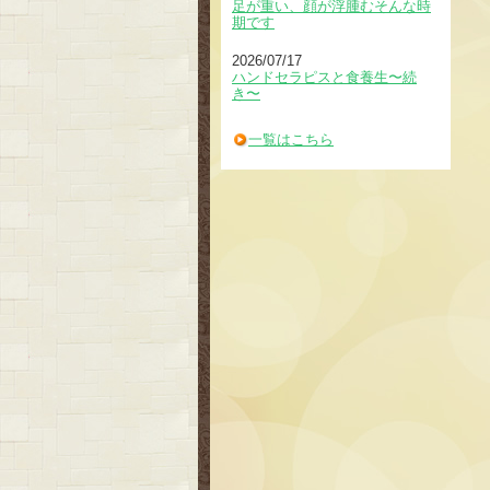
足が重い、顔が浮腫むそんな時
期です
2026/07/17
ハンドセラピスと食養生〜続
き〜
一覧はこちら