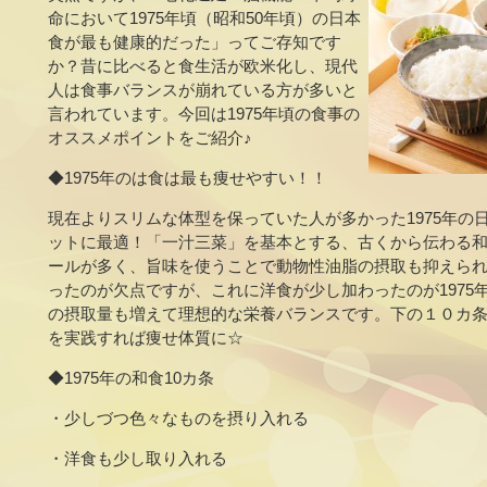
命において1975年頃（昭和50年頃）の日本
食が最も健康的だった」ってご存知です
か？昔に比べると食生活が欧米化し、現代
人は食事バランスが崩れている方が多いと
言われています。今回は1975年頃の食事の
オススメポイントをご紹介♪
◆1975年のは食は最も痩せやすい！！
現在よりスリムな体型を保っていた人が多かった1975年の
ットに最適！「一汁三菜」を基本とする、古くから伝わる
ールが多く、旨味を使うことで動物性油脂の摂取も抑えら
ったのが欠点ですが、これに洋食が少し加わったのが1975
の摂取量も増えて理想的な栄養バランスです。下の１０カ条に
を実践すれば痩せ体質に☆
◆1975年の和食10カ条
・少しづつ色々なものを摂り入れる
・洋食も少し取り入れる