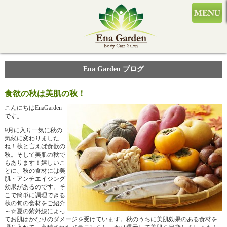
Ena Garden ブログ
食欲の秋は美肌の秋！
こんにちはEnaGarden
です。
9月に入り一気に秋の
気候に変わりました
ね！秋と言えば食欲の
秋。そして美肌の秋で
もあります！嬉しいこ
とに、秋の食材には美
肌・アンチエイジング
効果があるのです。そ
こで簡単に調理できる
秋の旬の食材をご紹介
～☆
夏の紫外線によっ
てお肌はかなりのダメージを受けています。
秋のうちに美肌効果のある食材を