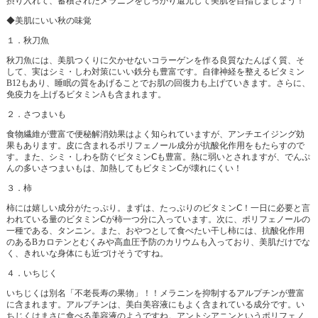
摂り入れて、蓄積されたメラニンをしっかり還元して美肌を目指しましょう！
◆美肌にいい秋の味覚
１．秋刀魚
秋刀魚には、美肌つくりに欠かせないコラーゲンを作る良質なたんぱく質、そ
して、実はシミ・しわ対策にいい鉄分も豊富です。自律神経を整えるビタミン
B12もあり、睡眠の質をあげることでお肌の回復力も上げていきます。さらに、
免疫力を上げるビタミンAも含まれます。
２．さつまいも
食物繊維が豊富で便秘解消効果はよく知られていますが、アンチエイジング効
果もあります。皮に含まれるポリフェノール成分が抗酸化作用をもたらすので
す。また、シミ・しわを防ぐビタミンⅭも豊富。熱に弱いとされますが、でんぷ
んの多いさつまいもは、加熱してもビタミンⅭが壊れにくい！
３．柿
柿には嬉しい成分がたっぷり。まずは、たっぷりのビタミンⅭ！一日に必要と言
われている量のビタミンⅭが柿一つ分に入っています。次に、ポリフェノールの
一種である、タンニン。また、おやつとして食べたい干し柿には、抗酸化作用
のあるBカロテンとむくみや高血圧予防のカリウムも入っており、美肌だけでな
く、きれいな身体にも近づけそうですね。
４．いちじく
いちじくは別名「不老長寿の果物」！！メラニンを抑制するアルプチンが豊富
に含まれます。アルプチンは、美白美容液にもよく含まれている成分です。い
ちじくはまさに食べる美容液のようですね。アントシアニンというポリフェノ