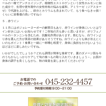
ールの一種でアンチエイジング。植物性エストロゲンという女性ホルモンに似
た成分で、生理や更年期中の女性特有の悩みを緩和。アミラーゼ（ジアスター
ゼ）で
代謝を上げる
。。鉄分とカリウムも含まれていて、もう食べなきゃ損！
くらいに栄養価の高いですね☆
５．赤ワイン
１１月にはボジョレーヌーボーの解禁日もあり、赤ワインが身体にいいとはワ
イン好きにはいいお知らせです！ご存知の方も多いと思いますが、ポリフェノ
ールの一タンニンを含むため、抗酸化作用があります。飲むなら、白ワインよ
り赤を選んだ方が美容の効果がありそうですね。白ワインよりも体が冷えにく
いのもポイント！食事と一緒に一杯嗜む程度で、身体に負担をかけないように
ほどほどに楽しみたいですね。
いかがでしたでしょうか？どれも調理が簡単な食材です。夏のダメージ肌を今
のうちからしっかりケアして旬の食べもの取り入れていきましょう～。お肌や
身体の調子を良くしながら、秋の味覚を楽しまれてください(^^)/