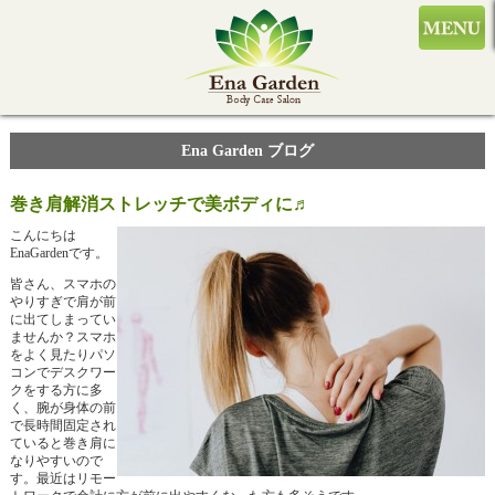
Ena Garden ブログ
巻き肩解消ストレッチで美ボディに♬
こんにちは
EnaGardenです。
皆さん、スマホの
やりすぎで肩が前
に出てしまってい
ませんか？スマホ
をよく見たりパソ
コンでデスクワー
クをする方に多
く、腕が身体の前
で長時間固定され
ていると巻き肩に
なりやすいので
す。最近はリモー