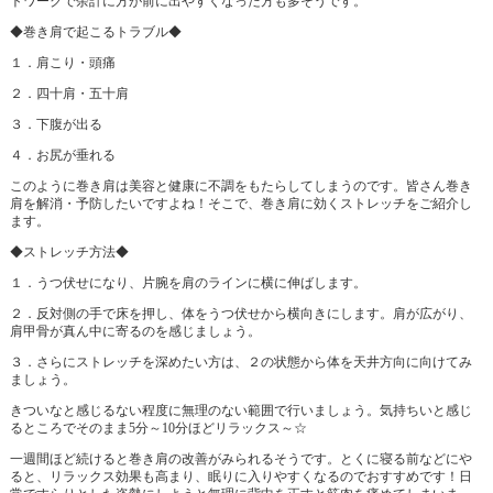
トワークで余計に方が前に出やすくなった方も多そうです。
◆巻き肩で起こるトラブル◆
１．肩こり・頭痛
２．四十肩・五十肩
３．下腹が出る
４．お尻が垂れる
このように巻き肩は美容と健康に不調をもたらしてしまうのです。皆さん巻き
肩を解消・予防したいですよね！そこで、巻き肩に効くストレッチをご紹介し
ます。
◆ストレッチ方法◆
１．うつ伏せになり、片腕を肩のラインに横に伸ばします。
２．反対側の手で床を押し、体をうつ伏せから横向きにします。肩が広がり、
肩甲骨が真ん中に寄るのを感じましょう。
３．さらにストレッチを深めたい方は、２の状態から体を天井方向に向けてみ
ましょう。
きついなと感じるない程度に無理のない範囲で行いましょう。気持ちいと感じ
るところでそのまま5分～10分ほどリラックス～☆
一週間ほど続けると巻き肩の改善がみられるそうです。とくに寝る前などにや
ると、リラックス効果も高まり、眠りに入りやすくなるのでおすすめです！日