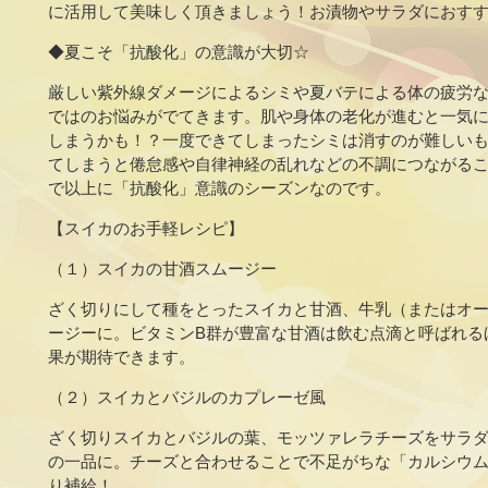
に活用して美味しく頂きましょう！お漬物やサラダにおす
◆夏こそ「抗酸化」の意識が大切☆
厳しい紫外線ダメージによるシミや夏バテによる体の疲労
ではのお悩みがでてきます。肌や身体の老化が進むと一気
しまうかも！？一度できてしまったシミは消すのが難しい
てしまうと倦怠感や自律神経の乱れなどの不調につながる
で以上に「抗酸化」意識のシーズンなのです。
【スイカのお手軽レシピ】
（１）スイカの甘酒スムージー
ざく切りにして種をとったスイカと甘酒、牛乳（またはオ
ージーに。ビタミンB群が豊富な甘酒は飲む点滴と呼ばれる
果が期待できます。
（２）スイカとバジルのカプレーゼ風
ざく切りスイカとバジルの葉、モッツァレラチーズをサラ
の一品に。チーズと合わせることで不足がちな「カルシウ
り補給！