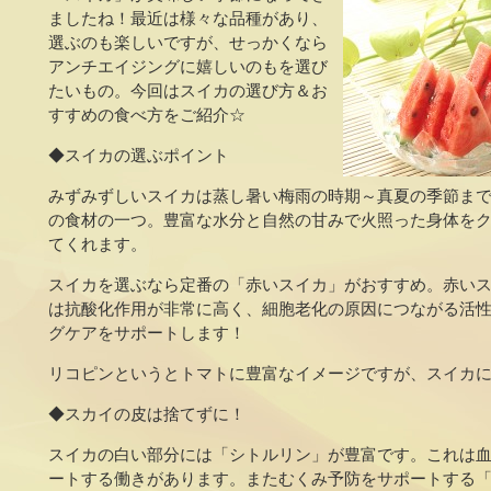
ましたね！最近は様々な品種があり、
選ぶのも楽しいですが、せっかくなら
アンチエイジングに嬉しいのもを選び
たいもの。今回はスイカの選び方＆お
すすめの食べ方をご紹介☆
◆スイカの選ぶポイント
みずみずしいスイカは蒸し暑い梅雨の時期～真夏の季節ま
の食材の一つ。豊富な水分と自然の甘みで火照った身体を
てくれます。
スイカを選ぶなら定番の「赤いスイカ」がおすすめ。赤い
は抗酸化作用が非常に高く、細胞老化の原因につながる活
グケアをサポートします！
リコピンというとトマトに豊富なイメージですが、スイカ
◆スカイの皮は捨てずに！
スイカの白い部分には「シトルリン」が豊富です。これは
ートする働きがあります。またむくみ予防をサポートする