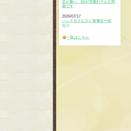
足が重い、顔が浮腫むそんな時
期です
2026/07/17
ハンドセラピスと食養生〜続
き〜
一覧はこちら