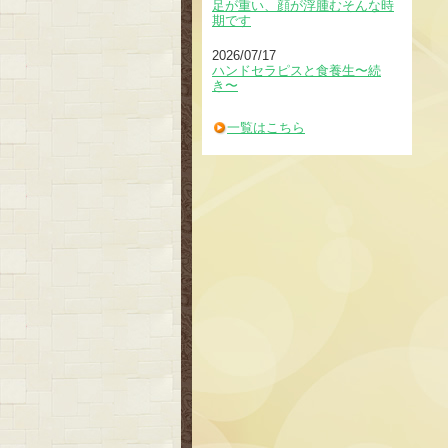
足が重い、顔が浮腫むそんな時
期です
2026/07/17
ハンドセラピスと食養生〜続
き〜
一覧はこちら