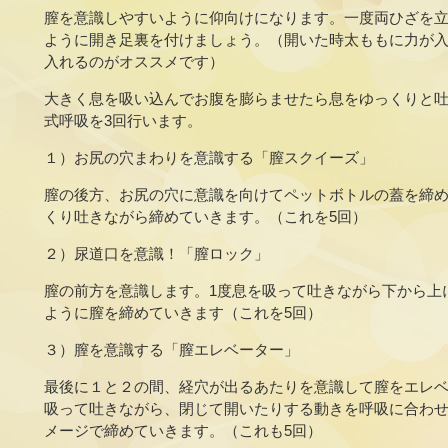
膣を意識しやすいように仰向けになります。一度両ひざを
ように開き足裏を付けましょう。（開いた時太ももに力が
入れるのがオススメです）
大きく息を吸い込んでお腹を膨らませたら息をゆっくりと
式呼吸を3回行います。
１）お尻の穴まわりを意識する「膣スクイーズ」
膣の後方、お尻の穴に意識を向けてペットボトルの蓋を締
くり吐きながら締めていきます。（これを5回）
２）尿道口を意識！「膣ロック」
膣の前方を意識します。1度息を吸って吐きながら下から上
ように膣を締めていきます（これを5回）
３）膣を意識する「膣エレベーター」
最後に１と２の間、経穴が出るあたりを意識して膣をエレ
吸って吐きながら、閉じて開いたりする動きを呼吸に合わ
メージで締めていきます。（これも5回）