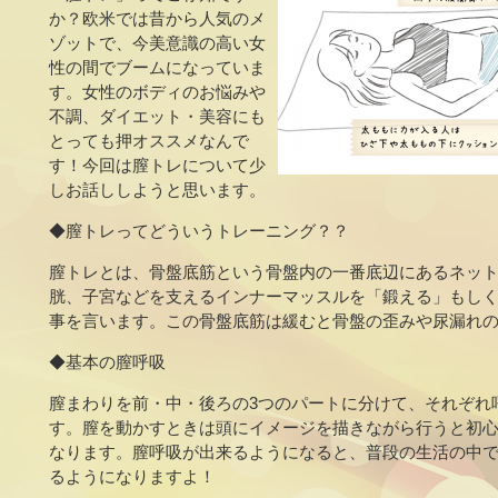
か？欧米では昔から人気のメ
ゾットで、今美意識の高い女
性の間でブームになっていま
す。女性のボディのお悩みや
不調、ダイエット・美容にも
とっても押オススメなんで
す！今回は膣トレについて少
しお話ししようと思います。
◆膣トレってどういうトレーニング？？
膣トレとは、骨盤底筋という骨盤内の一番底辺にあるネッ
胱、子宮などを支えるインナーマッスルを「鍛える」もし
事を言います。この骨盤底筋は緩むと骨盤の歪みや尿漏れ
◆基本の膣呼吸
膣まわりを前・中・後ろの3つのパートに分けて、それぞれ
す。膣を動かすときは頭にイメージを描きながら行うと初
なります。膣呼吸が出来るようになると、普段の生活の中
るようになりますよ！