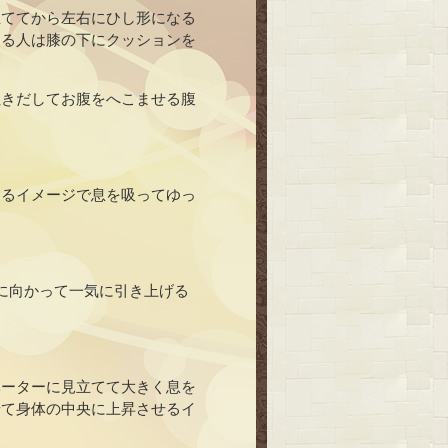
立ててから左右にひし形になる
入る人は膝の下にクッションを
吐きだしてお腹をへこませる腹
めるイメージで息を吸ってゆっ
に向かって一気に引き上げる
ベーターに見立てて大きく息を
せて身体の中央に上昇させるイ