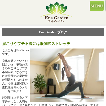
Ena Garden ブログ
肩こりやプチ不調には股関節ストレッチ
こんにちはEnaGarden
です。
身体が硬いというお
悩みの方、姿勢の悪
さや肩こりなどプチ
不調が気になる方そ
れは股関節の柔軟性
が問題かもしれませ
ん。今回は股関節の
柔軟性を高めるメリ
ットをご紹介！
股関節は上半身と下
半身をつなぐ大切な
パーツです。歩く座るなど、日常的に行う動作で多く股関節が活躍してます。