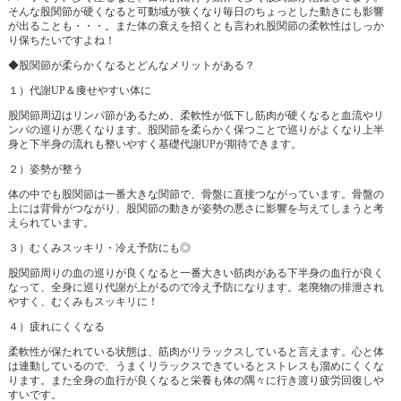
そんな股関節が硬くなると可動域が狭くなり毎日のちょっとした動きにも影響
が出ることも・・・。また体の衰えを招くとも言われ股関節の柔軟性はしっか
り保ちたいですよね！
◆股関節が柔らかくなるとどんなメリットがある？
１）代謝UP＆痩せやすい体に
股関節周辺はリンパ節があるため、柔軟性が低下し筋肉が硬くなると血流やリ
ンパの巡りが悪くなります。股関節を柔らかく保つことで巡りがよくなり上半
身と下半身の流れも整いやすく基礎代謝UPが期待できます。
２）姿勢が整う
体の中でも股関節は一番大きな関節で、骨盤に直接つながっています。骨盤の
上には背骨がつながり、股関節の動きが姿勢の悪さに影響を与えてしまうと考
えられています。
３）むくみスッキリ・冷え予防にも◎
股関節周りの血の巡りが良くなると一番大きい筋肉がある下半身の血行が良く
なって、全身に巡り代謝が上がるので冷え予防になります。老廃物の排泄され
やすく、むくみもスッキリに！
４）疲れにくくなる
柔軟性が保たれている状態は、筋肉がリラックスしていると言えます。心と体
は連動しているので、うまくリラックスできているとストレスも溜めにくくな
ります。また全身の血行が良くなると栄養も体の隅々に行き渡り疲労回復しや
すいです。