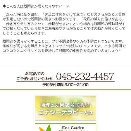
◆こんな人は股関節が硬くなりやすい！？
「座った時に足を組む」「片足に体臭をかけて立つ」などのクセがあると骨盤
が安定しないので股関節の働きへ影響がでます。「靴底の減りに偏りがある」
「歩き方や走り方のクセ」「歩幅がせまい」という場合は股関節の可動域がす
でに狭くなっていたり動きに左右差やクセがあるころで体の動きが悪くなって
しまうことも考えられます。
股関節を柔らかくすることは、プチ不調改善やケガの予防にもつながります。
柔軟性が高まるお風呂上りはストレッチの絶好のチャンスです。出来る範囲で
コツコツとエクササイズを継続して股関節の柔軟性を高めていきましょう～