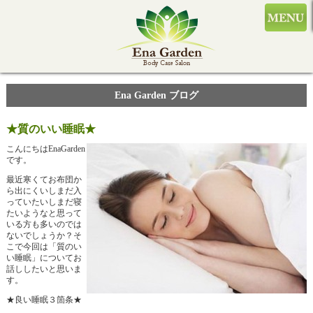
Ena Garden ブログ
★質のいい睡眠★
こんにちはEnaGarden
です。
最近寒くてお布団か
ら出にくいしまだ入
っていたいしまだ寝
たいようなと思って
いる方も多いのでは
ないでしょうか？そ
こで今回は「質のい
い睡眠」についてお
話ししたいと思いま
す。
★良い睡眠３箇条★