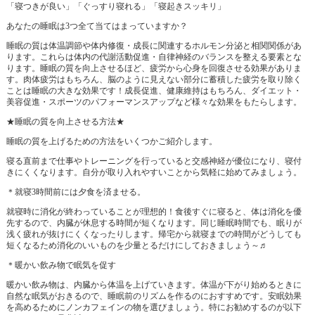
「寝つきが良い」「ぐっすり寝れる」「寝起きスッキリ」
あなたの睡眠は3つ全て当てはまっていますか？
睡眠の質は体温調節や体内修復・成長に関連するホルモン分泌と相関関係があ
ります。これらは体内の代謝活動促進・自律神経のバランスを整える要素とな
ります。睡眠の質を向上させるほど、疲労から心身を回復させる効果がありま
す。肉体疲労はもちろん、脳のように見えない部分に蓄積した疲労を取り除く
ことは睡眠の大きな効果です！成長促進、健康維持はもちろん、ダイエット・
美容促進・スポーツのパフォーマンスアップなど様々な効果をもたらします。
★睡眠の質を向上させる方法★
睡眠の質を上げるための方法をいくつかご紹介します。
寝る直前まで仕事やトレーニングを行っていると交感神経が優位になり、寝付
きにくくなります。自分が取り入れやすいことから気軽に始めてみましょう。
＊就寝3時間前には夕食を済ませる。
就寝時に消化が終わっていることが理想的！食後すぐに寝ると、体は消化を優
先するので、内臓が休息する時間が短くなります。同じ睡眠時間でも、眠りが
浅く疲れが抜けにくくなったりします。帰宅から就寝までの時間がどうしても
短くなるため消化のいいものを少量とるだけにしておきましょう～♬
＊暖かい飲み物で眠気を促す
暖かい飲み物は、内臓から体温を上げていきます。体温が下がり始めるときに
自然な眠気がおきるので、睡眠前のリズムを作るのにおすすめです。安眠効果
を高めるためにノンカフェインの物を選びましょう。特にお勧めするのが以下