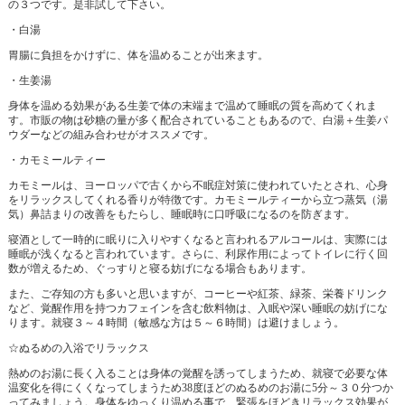
の３つです。是非試して下さい。
・白湯
胃腸に負担をかけずに、体を温めることが出来ます。
・生姜湯
身体を温める効果がある生姜で体の末端まで温めて睡眠の質を高めてくれま
す。市販の物は砂糖の量が多く配合されていることもあるので、白湯＋生姜パ
ウダーなどの組み合わせがオススメです。
・カモミールティー
カモミールは、ヨーロッパで古くから不眠症対策に使われていたとされ、心身
をリラックスしてくれる香りが特徴です。カモミールティーから立つ蒸気（湯
気）鼻詰まりの改善をもたらし、睡眠時に口呼吸になるのを防ぎます。
寝酒として一時的に眠りに入りやすくなると言われるアルコールは、実際には
睡眠が浅くなると言われています。さらに、利尿作用によってトイレに行く回
数が増えるため、ぐっすりと寝る妨げになる場合もあります。
また、ご存知の方も多いと思いますが、コーヒーや紅茶、緑茶、栄養ドリンク
など、覚醒作用を持つカフェインを含む飲料物は、入眠や深い睡眠の妨げにな
ります。就寝３～４時間（敏感な方は５～６時間）は避けましょう。
☆ぬるめの入浴でリラックス
熱めのお湯に長く入ることは身体の覚醒を誘ってしまうため、就寝で必要な体
温変化を得にくくなってしまうため38度ほどのぬるめのお湯に5分～３０分つか
ってみましょう。身体をゆっくり温める事で、緊張をほどきリラックス効果が