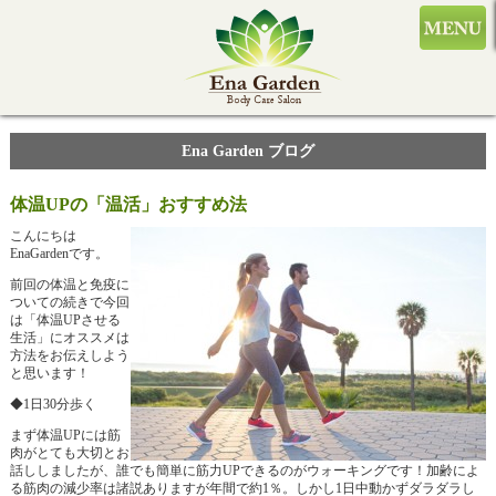
Ena Garden ブログ
体温UPの「温活」おすすめ法
こんにちは
EnaGardenです。
前回の体温と免疫に
ついての続きで今回
は「体温UPさせる
生活」にオススメは
方法をお伝えしよう
と思います！
◆1日30分歩く
まず体温UPには筋
肉がとても大切とお
話ししましたが、誰でも簡単に筋力UPできるのがウォーキングです！加齢によ
る筋肉の減少率は諸説ありますが年間で約1％。しかし1日中動かずダラダラし