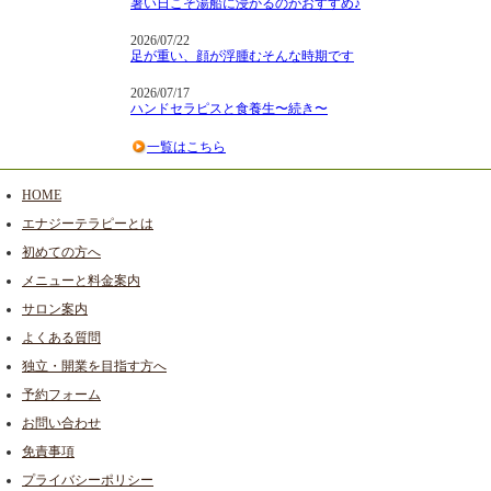
暑い日こそ湯船に浸かるのがおすすめ♪
2026/07/22
足が重い、顔が浮腫むそんな時期です
2026/07/17
ハンドセラピスと食養生〜続き〜
一覧はこちら
HOME
エナジーテラピーとは
初めての方へ
メニューと料金案内
サロン案内
よくある質問
独立・開業を目指す方へ
予約フォーム
お問い合わせ
免責事項
プライバシーポリシー