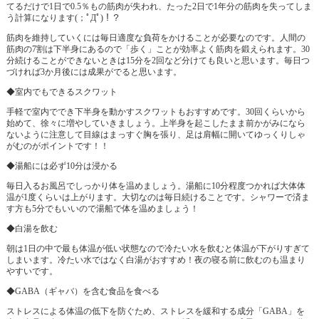
てるだけで1日で0.5％もの筋肉が失われ、たった2日で1年分の筋肉を失ってしま
う計算になります(；ﾟДﾟ)！？
筋肉を維持していくには毎日適度な負荷をかけることが必要なのです。人間の
筋肉の7割は下半身にあるので「歩く」ことが効率よく筋肉を鍛えられます。30
分続けることができないときは15分を2回など分けても良いと思います。毎日つ
づければ3か月後には成果がでると思います。
◆室内でもできるスクワット
手軽で室内ででき下半身を動かすスクワットもおすすめです。30回くらいから
始めて、徐々に増やしていきましょう。上半身を起こしたまま前かがみになら
ないように注意して目線はまっすぐ胸を張り、足は肩幅に開いてゆっくりしゃ
がむのがポイントです！！
◆湯船には必ず10分は浸かる
毎日入るお風呂でしっかり体を温めましょう。湯船に10分程度つかれば大体体
温が1度くらいは上がります。大切なのは毎日続けることです。シャワーで済ま
す方も5分でもいいので湯船で体を温めましょう！
◆白湯を飲む
朝は1日の中で最も体温が低い状態なので冷たい水を飲むと体温が下がりすぎて
しまいます。冷たい水ではなく白湯がおすすめ！夜の寝る前に飲むのも温まり
やすいです。
◆GABA（ギャバ）を含む食品を食べる
ストレスによる体温の低下を防ぐため、ストレスを緩和する成分「GABA」を