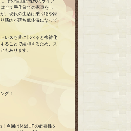
ます。その理由は現代のライフ
前は全て手作業での家事をし
すが、現代の生活は乗り物や家
減り筋肉が落ち低体温になって
ストレスも昔に比べると複雑化
解することで緩和するため、ス
こともあります。
ジング！
ね！今回は体温UPの必要性を