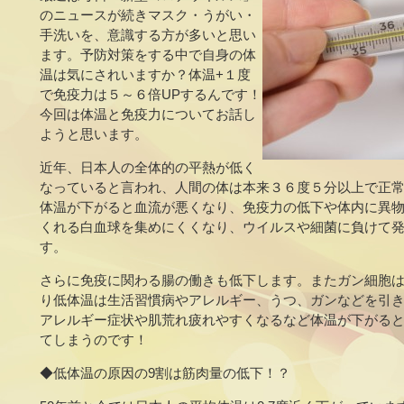
のニュースが続きマスク・うがい・
手洗いを、意識する方が多いと思い
ます。予防対策をする中で自身の体
温は気にされいますか？体温+１度
で免疫力は５～６倍UPするんです！
今回は体温と免疫力についてお話し
ようと思います。
近年、日本人の全体的の平熱が低く
なっていると言われ、人間の体は本来３６度５分以上で正
体温が下がると血流が悪くなり、免疫力の低下や体内に異
くれる白血球を集めにくくなり、ウイルスや細菌に負けて
す。
さらに免疫に関わる腸の働きも低下します。またガン細胞
り低体温は生活習慣病やアレルギー、うつ、ガンなどを引
アレルギー症状や肌荒れ疲れやすくなるなど体温が下がる
てしまうのです！
◆低体温の原因の9割は筋肉量の低下！？