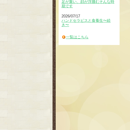
足が重い、顔が浮腫むそんな時
期です
2026/07/17
ハンドセラピスと食養生〜続
き〜
一覧はこちら