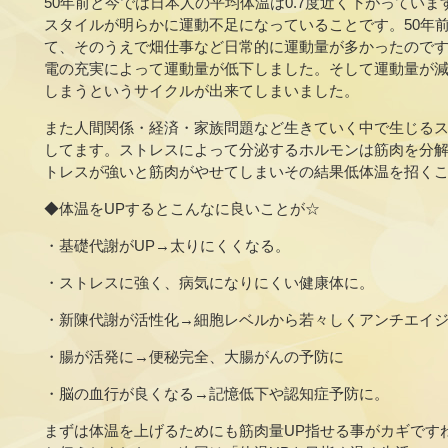
50年前と今では日本人の平均体温は0.7度近く下がってい
スタイルが明らかに運動不足になっていることです。50年
て、そのうえで畑仕事など日常的に運動量が多かったので
電の充実によって運動量が低下しました。そして運動量が
しまうというサイクルが出来てしまいました。
また人間関係・経済・家族問題など生きていく中で生じる
してます。ストレスによって分泌するホルモンは筋肉を分
トレスが強いと筋肉がやせてしまいその結果低体温を招く
◆体温をUPするとこんなに良いことが☆
・基礎代謝がUP→太りにくくなる。
・ストレスに強く、病気になりにくい健康体に。
・新陳代謝が活性化→細胞レベルから若々しくアンチエイ
・腸が活発に→便秘完全、大腸がんの予防に
・脳の血行が良くなる→記憶低下や認知症予防に。
まずは体温を上げるためにも筋肉量UP指せる事がカギです