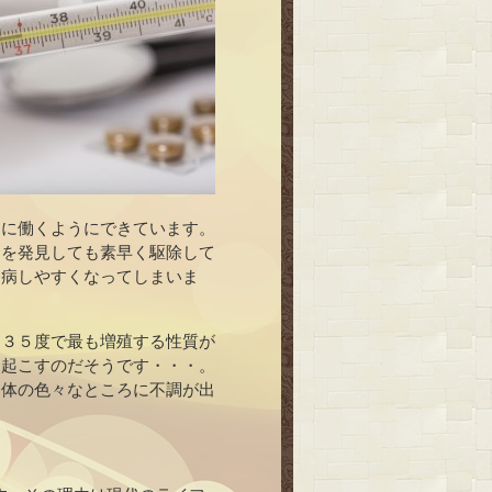
常に働くようにできています。
物を発見しても素早く駆除して
発病しやすくなってしまいま
は３５度で最も増殖する性質が
き起こすのだそうです・・・。
と体の色々なところに不調が出