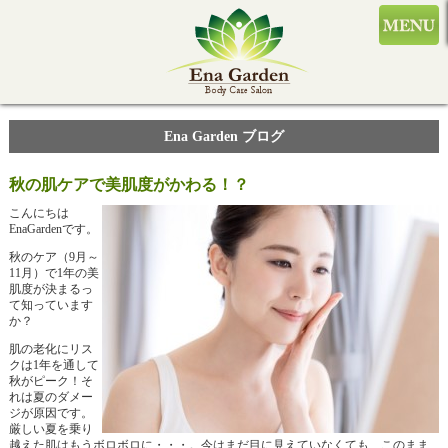
Ena Garden ブログ
秋の肌ケアで美肌度がかわる！？
こんにちは
EnaGardenです。
秋のケア（9月～
11月）で1年の美
肌度が決まるっ
て知っています
か？
肌の老化にリス
クは1年を通して
秋がピーク！そ
れは夏のダメー
ジが原因です。
厳しい夏を乗り
越えた肌はもうボロボロに・・・。今はまだ目に見えていなくても、このまま