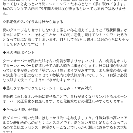
放っておくとあっという間にシミ・シワ・たるみとなって肌に現れてきます。
秋のスキンケアの内容で1年間の美肌度が決まるといっても過言ではありませ
ん。
☆肌老化のスパイラルは秋から始まる
夏のダメージをリセットしないまま厳しい冬を迎えてしまうと「現状回復」が
本当に大変・・・。それどころか、冬の間に悪化し続けてシミ・シワ・たるみ
となって肌に定着してしまいます。何としても9月→10月→11月のうちにリセッ
トしておきたいですね！！
◆秋の洗顔ポイント
ターンオーバーが乱れた肌は古い角質が溜まりやすいです。古い角質をオフし
てターンオーバーを促進し全ての肌の悩みに働きかけます。秋口は肌が疲れ弱
っている事が多いので「弱アルカリ性」タイプがおすすめ！また密度の濃い泡
を沢山作って肌になじませて30秒以内に水洗顔が良いでしょう。（お湯は必要
な皮脂まで洗ってしまうので水がおすすめです。）
◆蒸しタオルパックでしわ・シミ・たるみ・くすみ対策
洗顔後に蒸しタオルを顔に乗せることで、血行が良くなりリンパも流れターン
オーバーの正常化を促進します。また化粧水などの浸透しやすくなります☆
◆たっぷり潤いを補給
夏ダメージで乾いた肌にはしっかり潤いを与えましょう。保湿効果の高いヒア
ルロン酸配合のものがとくにオススメです。夏と違い皮脂も足りなくなってお
るので美肌エッセンス・保湿クリームなどでしっかり潤いに蓋をするもの大切
です！