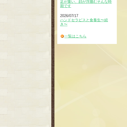
足が重い、顔が浮腫むそんな時
期です
2026/07/17
ハンドセラピスと食養生〜続
き〜
一覧はこちら