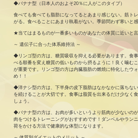
◆バナナ型（日本人のおよそ20％に人がこのタイプ）
食べても食べても脂肪になってるとあまり感じない。筋ト
がる。食べることにあまり執着がない。季節問わず寒いと
★当てはまるものが一番多いものがあなたの体質に近いと
～ 遺伝子に合った体系維持法 ～
◆リンゴ型の方は、糖質吸収を抑える必要があります。食
べる順番を変え糖質の低いものから摂るように！良く噛む
が重要です。リンゴ型の方は内臓脂肪の燃焼に特化したウ
め！！
◆洋ナシ型の方は、下半身の皮下脂肪はなかなかに落ちな
を続けることが大切です。食事は脂質を出来るだけ少なく
しょう。
◆バナナ型の方は、お肉が多いというより筋肉が少ないの
肉をつけるトレーニングがおすすめです！ダンベルやラン
荷をかける方法で健康的な体型になります。
～ 体質別ダイエットのメリット ～