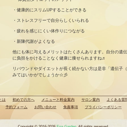
・健康的にスリムUPすることができる
・ストレスフリーで自分らしくいられる
・疲れを感じにくい体作りにつながる
・新陳代謝がよくなる
他にも体に与えるメリットはたくさんあります。自分の遺
に負担をかけることなく健康に痩せられますね♬
リバウンドやダイエットが長く続かない方は是非「遺伝子
みてはいかがでしょうか☆彡
とは
初めての方へ
メニューと料金案内
サロン案内
よくある質
予約フォーム
お問い合わせ
免責事項
プライバシーポリシー
Copyright © 2016-2026
Ena Garden.
All rights reserved.