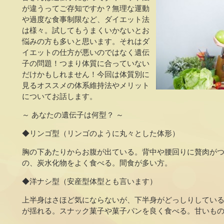
が違うってご存知ですか？無理な運動
や過度な食事制限など、ダイエット法
は様々。試してもうまくいかないとお
悩みの方も多いと思います。それはダ
イエットの仕方が悪いのではなく遺伝
子の問題！つまり体質に合っていない
だけかもしれません！今回は体質別に
見るオススメの体系維持法やメリット
についてお話します。
～ あなたの遺伝子は何型？ ～
◆リンゴ型（リンゴのように丸々とした体形）
胸の下あたりからお腹が出ている。背中や腰回りに贅肉が
の、炭水化物をよく食べる。間食が多い方。
◆洋ナシ型（安産型体型とも言います）
上半身はさほど気にならないが、下半身がどっしりしてい
が揺れる。スナック菓子や菓子パンを良く食べる。甘いも