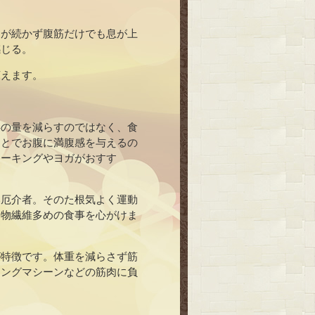
レが続かず腹筋だけでも息が上
感じる。
言えます。
事の量を減らすのではなく、食
ことでお腹に満腹感を与えるの
ォーキングやヨガがおすす
い厄介者。そのた根気よく運動
食物繊維多めの食事を心がけま
が特徴です。体重を減らさず筋
ニングマシーンなどの筋肉に負