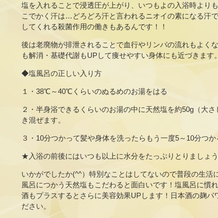
塩を入れることで浸透圧が上がり、いつもよの入浴時より
こでかく汗は…どろどろ汗と言われるニオイの素になる汗
してくれる殺菌作用の働きもあるんです！！
後は老廃物が排泄されることで血行やリンパの流れもよく
も解消・基礎代謝もUPして痩せやすい身体にも近づきます
◆塩風呂の正しい入り方
１・38℃～40℃くらいのぬるめのお湯をはる
２・半身浴できるくらいのお湯の中に天然塩を約50g（大
き混ぜます。
３・10分つかって髪や身体を洗ったらもう一度5～10分つか
★入浴の前後にはいつも以上に水分をたっぷりとりましょ
いかがでしたか(^^）特別なことはしてないので普段の生活
風呂につかう天然塩もこだわると面白いです！塩風呂に慣れ
酒もプラスするとさらに美容効果UPします！日本酒の麹パ
ださい。