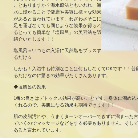
ことありますか？海水療法ともいわれ、海
水に浸かることで健康や美容に様々な効果
があると言われています。わざわざそこに
足を運ばなくても同じような効果が得られ
るとっても簡単な「塩風呂」の美容法を議
紹介いたします！！
塩風呂＝いつもの入浴に天然塩をプラスす
るだけ☆
しかも！入浴中も特別なことは何もしなくてOKです！！普
るだけなのに驚きの効果がたくさんあります。
◆塩風呂の効果
1番の良さはデトックス効果が高いことです。身体に溜め込
くれるので、美肌になる効果も期待できます！！
肌の皮脂汚れや、うまくターンオーバーできずに溜まった
ていくのでマッサージなどをする必要もありません。そし
あると言われています。