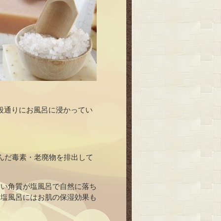
段通りにお風呂に浸かってい
んだ毒素・老廃物を排出して
古い角質が塩風呂で自然に落ち
て塩風呂にはお肌の保湿効果も