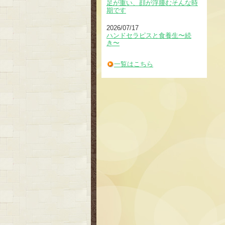
足が重い、顔が浮腫むそんな時
期です
2026/07/17
ハンドセラピスと食養生〜続
き〜
一覧はこちら