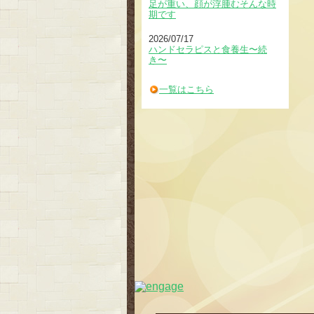
足が重い、顔が浮腫むそんな時
期です
2026/07/17
ハンドセラピスと食養生〜続
き〜
一覧はこちら