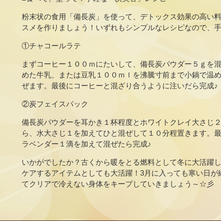
粉末状の食用「備長炭」を使って、デトックス効果の高い
スメを作りましょう！いずれもシンプルなレシピなので、
①チャコールラテ
まずコーヒー１００ｍにたいして、備長炭パウダー５ｇを
めた牛乳、または豆乳１００ｍｌを沸騰寸前まで小鍋で温
ぜます。最後にコーヒーと混ざり合うように注いだら完成♪
②炭フェイスパック
備長炭パウダーを耳かき１杯程度とホワイトクレイ大さじ
ら、水大さじ１を加えてひと混ぜして１０分程置きます。
ラベンダー１滴を加えて混ぜたら完成♪
いかがでしたか？古くから暖をとる燃料として冬に大活躍
ケアするアイテムとしても大活躍！3月に入っても寒い日が
てクリアで冷えない身体をキープしていきましょう～☆彡