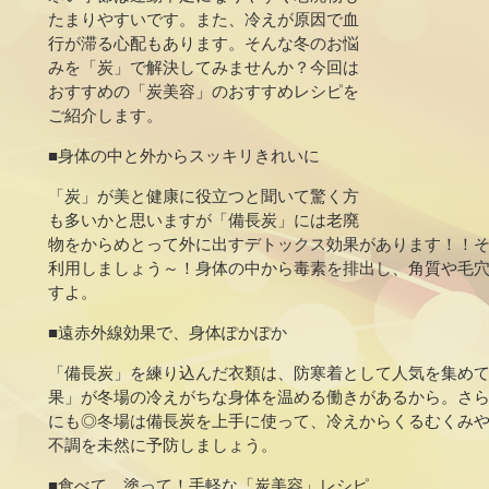
たまりやすいです。また、冷えが原因で血
行が滞る心配もあります。そんな冬のお悩
みを「炭」で解決してみませんか？今回は
おすすめの「炭美容」のおすすめレシピを
ご紹介します。
■身体の中と外からスッキリきれいに
「炭」が美と健康に役立つと聞いて驚く方
も多いかと思いますが「備長炭」には老廃
物をからめとって外に出すデトックス効果があります！！
利用しましょう～！身体の中から毒素を排出し、角質や毛
すよ。
■遠赤外線効果で、身体ぽかぽか
「備長炭」を練り込んだ衣類は、防寒着として人気を集め
果」が冬場の冷えがちな身体を温める働きがあるから。さ
にも◎冬場は備長炭を上手に使って、冷えからくるむくみ
不調を未然に予防しましょう。
■食べて、塗って！手軽な「炭美容」レシピ