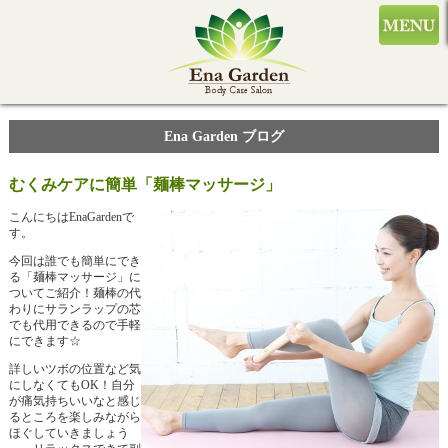
Ena Garden ブログ
むくみケアに簡単「麺棒マッサージ」
こんにちはEnaGardenで
す。
今回は誰でも簡単にでき
る「麺棒マッサージ」に
ついてご紹介！麺棒の代
わりにサランラップの芯
でも代用できるので手軽
にできます☆
詳しいツボの位置など気
にしなくてもOK！自分
が痛気持ちいいなと感じ
るところを楽しみながら
ほぐしていきましょう