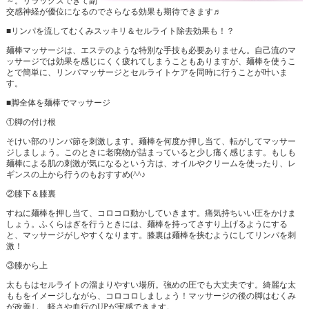
～。リラックスできて副
交感神経が優位になるのでさらなる効果も期待できます♬
■リンパを流してむくみスッキリ＆セルライト除去効果も！？
麺棒マッサージは、エステのような特別な手技も必要ありません。自己流のマ
ッサージでは効果を感じにくく疲れてしまうこともありますが、麺棒を使うこ
とで簡単に、リンパマッサージとセルライトケアを同時に行うことが叶いま
す。
■脚全体を麺棒でマッサージ
①脚の付け根
そけい部のリンパ節を刺激します。麺棒を何度か押し当て、転がしてマッサー
ジしましょう。このときに老廃物が詰まっていると少し痛く感じます。もしも
麺棒による肌の刺激が気になるという方は、オイルやクリームを使ったり、レ
ギンスの上から行うのもおすすめ(^^♪
②膝下＆膝裏
すねに麺棒を押し当て、コロコロ動かしていきます。痛気持ちいい圧をかけま
しょう。ふくらはぎを行うときには、麺棒を持ってさすり上げるようにする
と、マッサージがしやすくなります。膝裏は麺棒を挟むようにしてリンパを刺
激！
③膝から上
太ももはセルライトの溜まりやすい場所。強めの圧でも大丈夫です。綺麗な太
ももをイメージしながら、コロコロしましょう！マッサージの後の脚はむくみ
が改善し、軽さや血行のUPが実感できます。