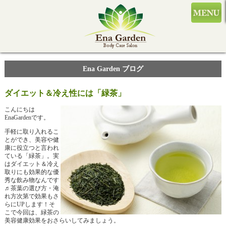
Ena Garden ブログ
ダイエット＆冷え性には「緑茶」
こんにちは
EnaGardenです。
手軽に取り入れるこ
とができ、美容や健
康に役立つと言われ
ている「緑茶」。実
はダイエット＆冷え
取りにも効果的な優
秀な飲み物なんです
♬茶葉の選び方・淹
れ方次第で効果もさ
らにUPします！そ
こで今回は、緑茶の
美容健康効果をおさらいしてみましょう。