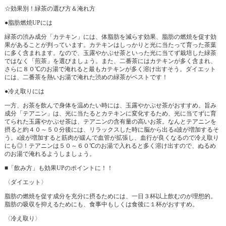
☆効果別！緑茶の選び方＆淹れ方
●脂肪燃焼UPには
緑茶の渋み成分「カテキン」には、体脂肪を減らす効果、脂肪の燃焼を促す効
果があることが判っています。カテキンはしっかりと光に当たって育った茶葉
に多く含まれます。なので、玉露やかぶせ茶といった光に当てず栽培した緑茶
ではなく「煎茶」を選びましょう。また、二番茶にはカテキンが多く含まれ、
さらに８０℃のお湯で淹れると最もカテキンが多く溶け出すそう。ダイエット
には、二番茶を熱いお湯で淹れた渋めの緑茶がベストです！
●冷え取りには
一方、お茶を飲んで身体を温めたい時には、玉露やかぶせ茶がおすすめ。旨み
成分「テアニン」は、光に当たるとカテキンに変化するため、光に当てずに育
てられた玉露やかぶせ茶は、テアニンの含有量の高いお茶。なんとテアニンを
摂ると約４０～５０分後には、リラックスした時に脳から出るa波が増加するそ
う。a波が増加すると筋肉が緩んで血管が拡張し、血行が良くなるので冷え取り
にも◎！テアニンは５０～６０℃のお湯で入れると多く溶け出すので、ぬるめ
のお湯で淹れるようしましょう。
■「飲み方」も効果UPのポイントに！！
〈ダイエット〉
脂肪の燃焼を促す成分を充分に摂るためには、一日３杯以上飲むのが理想的。
脂肪の吸収を抑えるためにも、食事中もしくは食後に１杯がおすすめ。
〈冷え取り〉