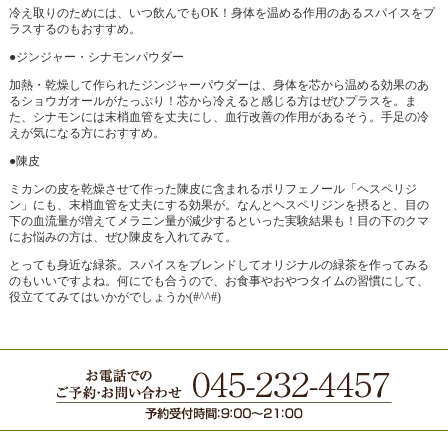
冷え取りのためには、いつ飲んでもOK！身体を温める作用のあるスパイスをプ
ラスするのもおすすめ。
●ジンジャー・シナモンパウダー
加熱・乾燥して作られたジンジャーパウダーは、身体を芯から温める効果のあ
るショウガオールがたっぷり！芯から冷えると感じる方はぜひプラスを。ま
た、シナモンには末梢血管を丈夫にし、血行改善の作用があるそう。手足の冷
えが気になる方におすすめ。
●陳皮
ミカンの皮を乾燥させて作った陳皮に含まれるポリフェノール「ヘスペリジ
ン」にも、末梢血管を丈夫にする効果が。なんとヘスペリジンを摂ると、目の
下の血流量が増えてメラニン量が減少するといった実験結果も！目の下のクマ
にお悩みの方は、ぜひ陳皮を入れてみて。
とっても身近な緑茶。スパイスをブレンドしてオリジナルの緑茶を作ってみる
のもいいですよね。何にでも合うので、お食事やおやつタイムの習慣にして、
役立ててみてはいかがでしょうか(#^^#)