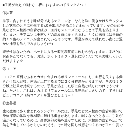
■手足が冷えて眠れない夜におすすめのドリンク３つ！
①抹茶
抹茶に含まれるうま味成分であるテアニンは、なんと脳に働きかけリラックス
した状態のときに発生するa波を出現させることがわかっています。そのため手
足などの末梢部の血管が緩み、血行もスムーズになることで手足も温まりま
す。また、テアニンは玉露などの高級茶に多く含まれ、とくに抹茶には番茶の
約１２倍のテアニンが含まれているそうです。手足が冷えて眠れない夜には温
かい抹茶を飲んでみましょう(^^)
即効性はないため、ベッドに入る一時間程度前に飲むのがおすすめ。本格的に
お茶をたてなくても、お湯、ホットミルク・豆乳に溶くだけでも美味しくいた
だけますよ☆
②ココア
ココアの原料であるカカオに含まれるポリフェノールにも、血行を良くする働
きが！飲んだ後、体温が上昇するまでに２０分程度かかりますが、その後３０
分以上効果が持続するので、手足が温まった頃に自然と眠りにつけそうです
ね。ただし、これはカカオポリフェノールによる効果が大きいので、できれば
ピュアココア（純ココア）を選びましょう～！
③生姜湯
生の生姜に多く含まれるジンゲロールには、手足などの末梢部の血管を開いて
身体深部の体温を末梢部に届ける働きがあります。眠くなったときに、手足が
温かくなっているのは、身体深部の熱を逃がすために、末梢部の血管を広げて
熱を放出しているからなのだそう。その時と同じ状態をつくるのが生の生姜で