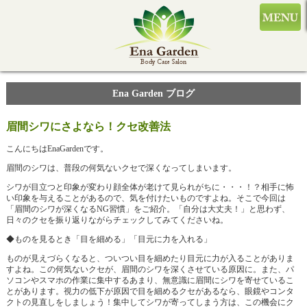
Ena Garden ブログ
眉間シワにさよなら！クセ改善法
こんにちはEnaGardenです。
眉間のシワは、普段の何気ないクセで深くなってしまいます。
シワが目立つと印象が変わり顔全体が老けて見られがちに・・・！？相手に怖
い印象を与えることがあるので、気を付けたいものですよね。そこで今回は
「眉間のシワが深くなるNG習慣」をご紹介。「自分は大丈夫！」と思わず、
日々のクセを振り返りながらチェックしてみてくださいね。
◆ものを見るとき「目を細める」「目元に力を入れる」
ものが見えづらくなると、ついつい目を細めたり目元に力が入ることがありま
すよね。この何気ないクセが、眉間のシワを深くさせている原因に。また、パ
ソコンやスマホの作業に集中するあまり、無意識に眉間にシワを寄せているこ
とがあります。視力の低下が原因で目を細めるクセがあるなら、眼鏡やコンタ
クトの見直しをしましょう！集中してシワが寄ってしまう方は、この機会にク