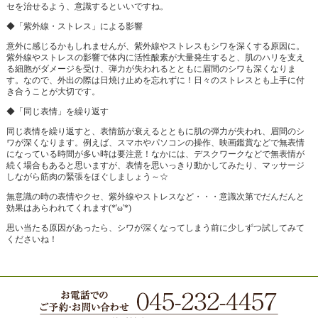
セを治せるよう、意識するといいですね。
◆「紫外線・ストレス」による影響
意外に感じるかもしれませんが、紫外線やストレスもシワを深くする原因に。
紫外線やストレスの影響で体内に活性酸素が大量発生すると、肌のハリを支え
る細胞がダメージを受け、弾力が失われるとともに眉間のシワも深くなりま
す。なので、外出の際は日焼け止めを忘れずに！日々のストレスとも上手に付
き合うことが大切です。
◆「同じ表情」を繰り返す
同じ表情を繰り返すと、表情筋が衰えるとともに肌の弾力が失われ、眉間のシ
ワが深くなります。例えば、スマホやパソコンの操作、映画鑑賞などで無表情
になっている時間が多い時は要注意！なかには、デスクワークなどで無表情が
続く場合もあると思いますが、表情を思いっきり動かしてみたり、マッサージ
しながら筋肉の緊張をほぐしましょう～☆
無意識の時の表情やクセ、紫外線やストレスなど・・・意識次第でだんだんと
効果はあらわれてくれます(*'ω'*)
思い当たる原因があったら、シワが深くなってしまう前に少しずつ試してみて
くださいね！