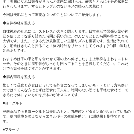
す！美腸になれば栄養がきちんと体内に届けられ、酸素とともに全身の臓器に
行きわたります。するとトラブルのないキメの整った美肌に！！
今回は美肌にとって重要な２つのことについてご紹介します。
◆自律神経を整える
自律神経の乱れには、ストレスが大きく関わります。日常生活で緊張状態や神
経を使うような張り詰めた時間が長い方は、のんびりとした時間を持つことも
大切です。また、できるだけ規則正しい生活リズムも重要です。生活が乱れて
も、朝食はきちんと摂ること！体内時計をリセットしてくれます(^^)軽い運動も
効果ありです。
おすすめは手の甲と甲を合わせて頭の上へ伸ばしたまま上半身をまわすストレ
ッチ。そのときに肩甲骨がしっかり回ってることを意識してください。これだ
けでも緊張をほぐすことができます。
◆腸内環境を整える
忙しくて昼食と夕食はどうしても外食になってしまいがち・・という方も多い
のでは？そんな方はまずは朝食に工夫を。時間のない朝でも手軽な食材で、で
きるだけ体によいものを摂るのがオススメです。
■ヨーグルト
発酵食品であるヨーグルトは美肌のもと。乳酸菌とビタミンBが含まれているの
で、腸内環境を整えながらエネルギーの生成を助け、代謝効果も期待できま
す。
■フルーツ