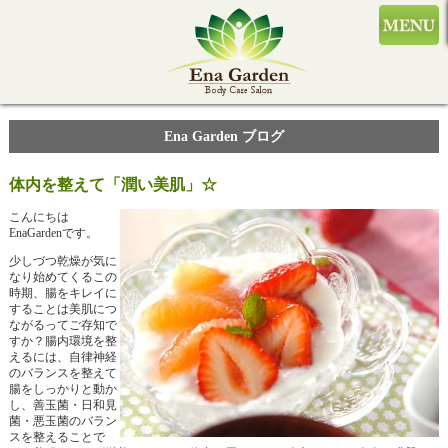
Ena Garden ブログ
体内を整えて「潤い美肌」☆
こんにちは
EnaGardenです。
少しづつ乾燥が気に
なり始めてくるこの
時期、腸をキレイに
することは美肌につ
ながるってご存知で
すか？腸内環境を整
えるには、自律神経
のバランスを整えて
腸をしっかりと動か
し、善玉菌・日和見
菌・悪玉菌のバラン
スを整えることで