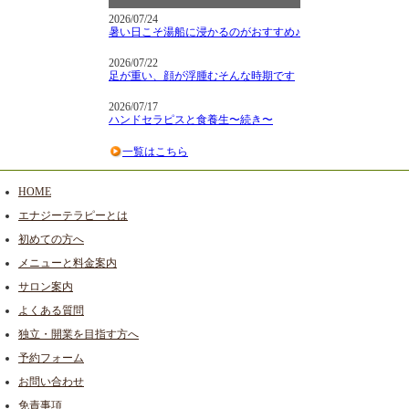
2026/07/24
暑い日こそ湯船に浸かるのがおすすめ♪
2026/07/22
足が重い、顔が浮腫むそんな時期です
2026/07/17
ハンドセラピスと食養生〜続き〜
一覧はこちら
HOME
エナジーテラピーとは
初めての方へ
メニューと料金案内
サロン案内
よくある質問
独立・開業を目指す方へ
予約フォーム
お問い合わせ
免責事項