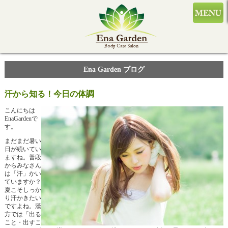
Ena Garden ブログ
汗から知る！今日の体調
こんにちは
EnaGardenで
す。
まだまだ暑い
日が続いてい
ますね。普段
からみなさん
は「汗」かい
ていますか？
夏こそしっか
り汗かきたい
ですよね。漢
方では「出る
こと・出すこ