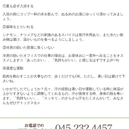
①夏も必ず入浴する
入浴の前にコップ一杯の水を飲んで、ぬるめのお湯にゆっくり浸かってみまし
ょう。
②薬味をとりいれる
シナモン、ナツメグなどの刺激のあるスパイスは発汗作用あり。また冷たい飲
み物は避け、温かいものを食べるようにしましょう。
③冷房の効いた部屋に長くいない
冷房の効いたオフィスでの仕事の場合は、お昼休みに一度外へ出ることをオス
スメします☆「あったかい」、「気持ちがいい」と感じるはずですよ(#^^#)
④適度な運動
筋肉を動かすことが大事なので、歩くだけでもOK。ただし、暑い日は避けて下
さいね。
いかがでしたでしょうか？元々、汗の役割は暑い日や運動している時に体温が
上がりすぎないように調整してくれるもの。汗が蒸発する時、身体の熱を奪い
ます。「気持ちいい」、「スッキリ」のさらさら汗をたくさんかいて、みなさ
んもぜひデトックスを♬