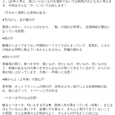
と」はOKと考え、逆にいらないものを溜めておいては病気の元となると考えま
す。今回はそんな「汗」についてお話します！
〈汗をかく場所にも意味がある〉
●手のひら、足の裏の汗
緊張しやすい。ストレスがかかり、「氣」の流れが停滞し、交感神経が優位に
なっている状態。
●首の汗
解毒がうまくできてない可能性が！イライラがたまっていて、肌荒れ、ニキビ
の悩みも同時に抱えているかもしれません。肝臓の疲れも
●頭からの汗
胃腸系の弱り。食べすぎや、熱いもの、冷たいもの、辛いもの、甘いものな
ど、刺激のあるものの食べすぎからおなかが弱って冷えているので、からだの
熱が頭に上がっています。大食い・早食いに注意！
●胸から上（上半身）の急な汗
更年期、ホットフラッシュの時の汗。女性ホルモン低下による自律神経の乱
れ、急にほてって、ドバーッと汗が出る
〈ペタペタ汗の人は注意〉
触るとペタペタ、匂いもする汗は✖。身体に水が溜まっている（水毒）、または
冷えている人に多いです。皮膚に汗が留まり、きちんと発汗できていないこと
が原因。そんな体質の人が気持ちよく、さらさらの汗をかくためには・・・