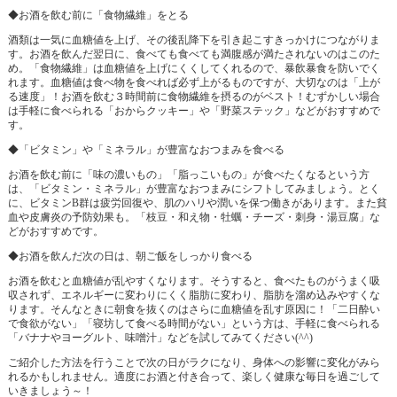
◆お酒を飲む前に「食物繊維」をとる
酒類は一気に血糖値を上げ、その後乱降下を引き起こすきっかけにつながりま
す。お酒を飲んだ翌日に、食べても食べても満腹感が満たされないのはこのた
め。「食物繊維」は血糖値を上げにくくしてくれるので、暴飲暴食を防いでく
れます。血糖値は食べ物を食べれば必ず上がるものですが、大切なのは「上が
る速度」！お酒を飲む３時間前に食物繊維を摂るのがベスト！むずかしい場合
は手軽に食べられる「おからクッキー」や「野菜ステック」などがおすすめで
す。
◆「ビタミン」や「ミネラル」が豊富なおつまみを食べる
お酒を飲む前に「味の濃いもの」「脂っこいもの」が食べたくなるという方
は、「ビタミン・ミネラル」が豊富なおつまみにシフトしてみましょう。とく
に、ビタミンB群は疲労回復や、肌のハリや潤いを保つ働きがあります。また貧
血や皮膚炎の予防効果も。「枝豆・和え物・牡蠣・チーズ・刺身・湯豆腐」な
どがおすすめです。
◆お酒を飲んだ次の日は、朝ご飯をしっかり食べる
お酒を飲むと血糖値が乱やすくなります。そうすると、食べたものがうまく吸
収されず、エネルギーに変わりにくく脂肪に変わり、脂肪を溜め込みやすくな
ります。そんなときに朝食を抜くのはさらに血糖値を乱す原因に！「二日酔い
で食欲がない」「寝坊して食べる時間がない」という方は、手軽に食べられる
「バナナやヨーグルト、味噌汁」などを試してみてください(^^)
ご紹介した方法を行うことで次の日がラクになり、身体への影響に変化がみら
れるかもしれません。適度にお酒と付き合って、楽しく健康な毎日を過ごして
いきましょう～！