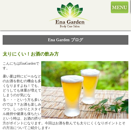
Ena Garden ブログ
太りにくい！お酒の飲み方
こんにちはEnaGardenで
す。
暑い夏は特にビールなど
のお酒を飲むの機会も多
くなりますよね！でも、
どうしても体重が増えて
しまうのが気にな
る・・・という方も多い
のでは？？お酒も楽しみ
つつ、しっかりとスタイ
ル維持や健康も保ちたい
という時は、お酒の摂り
方がポイントになります。今回はお酒を飲んでも太りにくくなりポイントとそ
の方法についてご紹介します♪