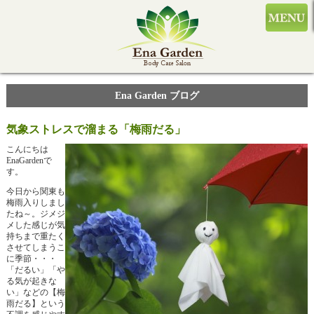
Ena Garden ブログ
気象ストレスで溜まる「梅雨だる」
こんにちは
EnaGardenで
す。
今日から関東も
梅雨入りしまし
たね～。ジメジ
メした感じが気
持ちまで重たく
させてしまうこ
に季節・・・
「だるい」「や
る気が起きな
い」などの【梅
雨だる】という