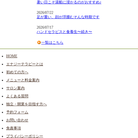
暑い日こそ湯船に浸かるのがおすすめ♪
2026/07/22
足が重い、顔が浮腫むそんな時期です
2026/07/17
ハンドセラピスと食養生〜続き〜
一覧はこちら
HOME
エナジーテラピーとは
初めての方へ
メニューと料金案内
サロン案内
よくある質問
独立・開業を目指す方へ
予約フォーム
お問い合わせ
免責事項
プライバシーポリシー