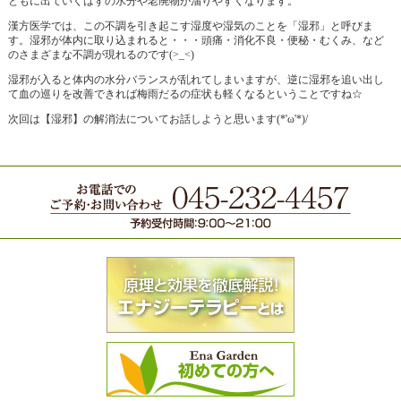
ともに出ていくはずの水分や老廃物が溜りやすくなります。
漢方医学では、この不調を引き起こす湿度や湿気のことを「湿邪」と呼びま
す。湿邪が体内に取り込まれると・・・頭痛・消化不良・便秘・むくみ、など
のさまざまな不調が現れるのです(>_<)
湿邪が入ると体内の水分バランスが乱れてしまいますが、逆に湿邪を追い出し
て血の巡りを改善できれば梅雨だるの症状も軽くなるということですね☆
次回は【湿邪】の解消法についてお話しようと思います(*'ω'*)/