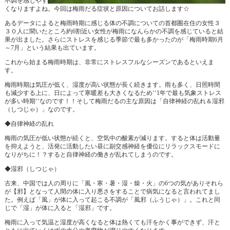
不調を感じやす
くなりますよね。今回は梅雨だる症状と原因についてお話します☆
あるデータによると梅雨時期に感じる体の不調についての首都圏在住の女性３
３０人に聞いたところ約6割近い女性が梅雨になんらかの不調を感じていると結
果が出ました。さらにストレスを感じる季節で最も多かったのが「梅雨時期6月
～7月」という結果も出ています。
これから始まる梅雨時期は、非常にストレスフルなシーズンであるといえま
す。
梅雨時期は気圧が低く、湿度が高い状態が長く続きます。雨も多く、日照時間
も減少する上に、日によって寒暖差も大きくなるため‘‘1年で最も気象ストレス
が多い時期‘‘なのです！！そして梅雨だるの主な原因は「自律神経の乱れ＆湿邪
（しつじゃ）」なのです。
◆自律神経の乱れ
梅雨の気圧が低い状態が続くと、空気中の酸素が減ります。すると体は活動量
を抑えようと、活発に活動したい昼に副交感神経を優位にリラックスモードに
なりがちに！？すると自律神経の働きが乱れてしまうのです。
◆湿邪（しつじゃ）
古来、中国では人の周りに「風・寒・暑・湿・燥・火」の6つの気がありそれら
が【邪】となって人間の体に入り悪さをすることで病気になると言われてまし
た。例えば「風」が体に入って起こる不調が「風邪（ふうじゃ）」。これと同
じで「湿」が体に入ると「湿邪」です。
梅雨に入って気温と湿度が高くなると体は熱くても汗をかく事ができず、汗と