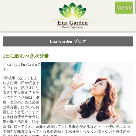
Ena Garden ブログ
1日に飲むべき水分量
こんにちはEnaGardenで
す。
8月後半になってもま
だまだ暑い日が続きそ
うですね。熱中症にな
る方も年々増えてるそ
うです(*_*)今回は「健
康・美容のために必要
は水分量」についてお
話しようと思います☆
お水は血液サラサラ効
果や脳の活性化、肌を
清潔に保ってくれ、頭痛を緩和してくれる働きがあるなど・・・使い方によっ
て強力な味方になってくれる必需品！！水分をしっかりと取らないと身体の不