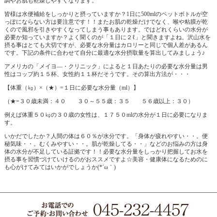
調やお肌も乾燥しやすくなります。
皆様は水便補給をしっかりと摂っていますか？1日に500mlのペットボトルが空
っぽにならない方は要注意です！！またお肌の乾燥だけでなく、喉や粘膜が乾
くので風邪を引きやすくなってしまう事もあります。ではどれくらいの水分が
必要か知っていますか？よく聞くのが「１日に２ℓ」と聞きますよね。沢山水を
摂る事はとても大切ですが、必要な水分量はカロリーと同じで個人差があるん
です。下記の条件に合わせて自分に最適な水分摂取量を算出してみましょう♪
アメリカの「メイヨ―・クリニック」によると１日あたりの必要な水分量は男
性はコップ約１５杯、女性約１１杯だそうです。その算出方法が・・・
【体重（㎏）×（★）=１日に必要な水分量（ml）】
（★=３０歳未満：４０ ３０～５５歳：３５ ５６歳以上：３０）
例えば体重５０㎏の３０歳の女性は、１７５０mlの水分が１日に必要になりま
す。
いかだでしたか？人間の体は６０％が水分です。「身体が疲れやすい・・。便
秘気味・・。むくみやすい・・。肌が乾燥してる・・」などのお悩みの方は身
体の水分が不足している証拠です！！必要な水分量をしっかり把握してお水を
摂る事を習慣づけていけるのがおススメですよ☆美容・健康体になるためのに
も心がけてみてはいかがでしょうか(*´ω｀)