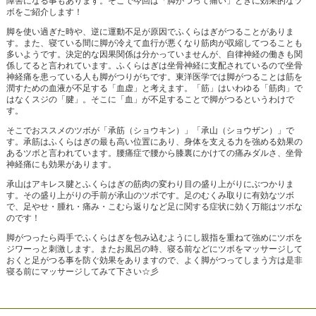
障害になる事もあります。そこで今回は「脚がつって痛い」ときに効果的なツ
ボをご紹介します！
脚を使い過ぎた時や、逆に運動不足が原因でふくらはぎがつることがありま
す。また、寝ている間に脚が冷えて血行が悪くなり筋肉が収縮してつることも
多いようです。決定的な因果関係は分かっていませんが、自律神経の働きも関
係してると言われています。ふくらはぎは坐骨神経に支配されているので坐骨
神経痛を患っている人も脚がつりがちです。東洋医学では脚がつることは筋を
潤すための血液が不足する「血虚」と考えます。「筋」はいわゆる「筋肉」で
はなくスジの「腱」。そこに「血」が不足することで脚がつるというわけで
す。
そこでおススメのツボが「承筋（ショウキン）」「承山（ショウザン）」で
す。承筋はふくらはぎの最も高い位置にあり、身体を支える力を強める効果の
あるツボと言われています。腰痛症で腰から膝裏にかけての痛みダルさ、坐骨
神経痛にも効果があります。
承山はアキレス腱とふくらはぎの筋肉の変わり目の盛り上がりにぶつかりま
す。その盛り上がりの手前が承山のツボです。足のむくみ取りに有効なツボ
で、足やせ・腫れ・痛み・こむら返りなど足に関する症状に効く万能はツボな
のです！
脚がつったら両手でふくらはぎを包み込むようにし親指を重ねて強めにツボを
ジワーっと刺激します。またお風呂の時、寝る前などにツボをマッサージして
おくと足がつる事を防ぐ効果をありますので、よく脚がつってしまう方は是非
寝る前にマッサージしてみて下さい☆彡