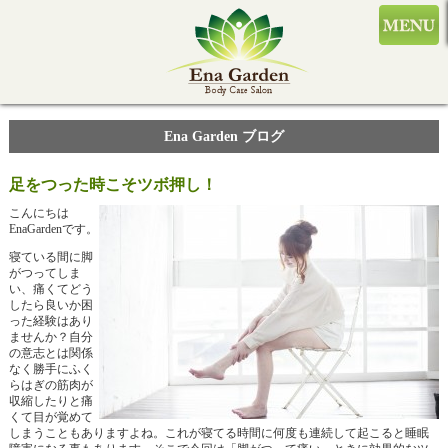
Ena Garden ブログ
足をつった時こそツボ押し！
こんにちは
EnaGardenです。
寝ている間に脚
がつってしま
い、痛くてどう
したら良いか困
った経験はあり
ませんか？自分
の意志とは関係
なく勝手にふく
らはぎの筋肉が
収縮したりと痛
くて目が覚めて
しまうこともありますよね。これが寝てる時間に何度も連続して起こると睡眠