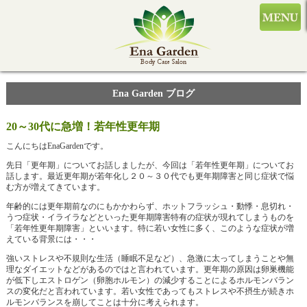
Ena Garden ブログ
20～30代に急増！若年性更年期
こんにちはEnaGardenです。
先日「更年期」についてお話しましたが、今回は「若年性更年期」についてお
話します。最近更年期が若年化し２０～３０代でも更年期障害と同じ症状で悩
む方が増えてきています。
年齢的には更年期前なのにもかかわらず、ホットフラッシュ・動悸・息切れ・
うつ症状・イライラなどといった更年期障害特有の症状が現れてしまうものを
「若年性更年期障害」といいます。特に若い女性に多く、このような症状が増
えている背景には・・・
強いストレスや不規則な生活（睡眠不足など）、急激に太ってしまうことや無
理なダイエットなどがあるのではと言われています。更年期の原因は卵巣機能
が低下しエストロゲン（卵胞ホルモン）の減少することによるホルモンバラン
スの変化だと言われています。若い女性であってもストレスや不摂生が続きホ
ルモンバランスを崩してことは十分に考えられます。