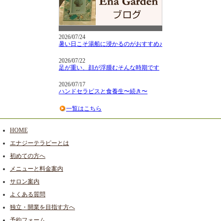
2026/07/24
暑い日こそ湯船に浸かるのがおすすめ♪
2026/07/22
足が重い、顔が浮腫むそんな時期です
2026/07/17
ハンドセラピスと食養生〜続き〜
一覧はこちら
HOME
エナジーテラピーとは
初めての方へ
メニューと料金案内
サロン案内
よくある質問
独立・開業を目指す方へ
予約フォーム