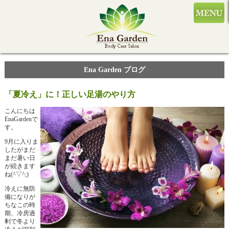
Ena Garden ブログ
「夏冷え」に！正しい足湯のやり方
こんにちは
EnaGardenで
す。
9月に入りま
したがまだ
まだ暑い日
が続きます
ね(^▽^;)
冷えに無防
備になりが
ちなこの時
期、冷房過
剰で冬より