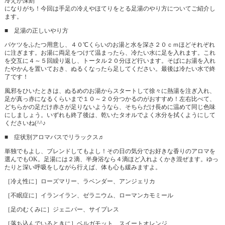
冷えが深刻
になりがち！今回は手足の冷えやほてりをとる足湯のやり方についてご紹介し
ます。
■ 足湯の正しいやり方
バケツをふたつ用意し、４０℃くらいのお湯と水を深さ２０ｃｍほどそれぞれ
に注ぎます。お湯に両足をつけて温まったら、冷たい水に足を入れます。これ
を交互に４～５回繰り返し、トータル２０分ほど行います。そばにお湯を入れ
たやかんを置いておき、ぬるくなったら足してください。最後は冷たい水で終
了です！
風邪をひいたときは、ぬるめのお湯からスタートして徐々に熱湯を注ぎ入れ、
足が真っ赤になるくらいまで１０～２０分つかるのがおすすめ！左右比べて、
どちらかの足だけ赤さが足りないようなら、そちらだけ長めに温めて同じ色味
にしましょう。いずれも終了後は、乾いたタオルでよく水分を拭くようにして
くださいね(^^♪
■ 症状別アロマバスでリラックス♬
単独でもよし、ブレンドしてもよし！その日の気分でお好きな香りのアロマを
選んでもOK。足湯には２滴、半身浴なら４滴ほど入れよくかき混ぜます。ゆっ
たりと深い呼吸をしながら行えば、体も心も緩みますよ。
［冷え性に］ローズマリー、ラベンダー、アンジェリカ
［不眠症に］イランイラン、ゼラニウム、ローマンカモミール
［足のむくみに］ジェニパー、サイプレス
［落ち込んでいるときに］ベルガモット、スイートオレンジ